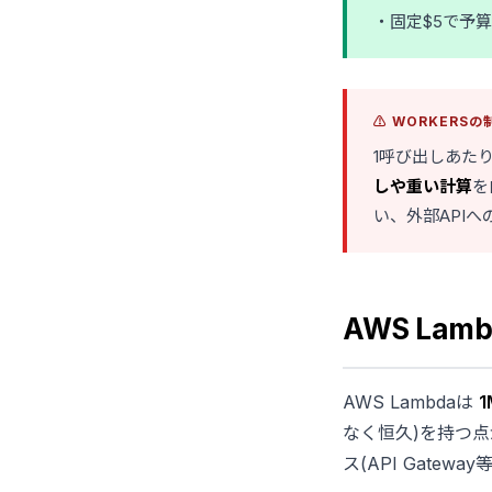
・固定$5で予
⚠️ WORKERSの
1呼び出しあたりC
しや重い計算
を
い、外部APIへの
AWS Lam
AWS Lambdaは
1
なく恒久)を持つ
ス(API Gatew