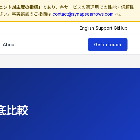
ェント対応度の指標」
であり、各サービスの実運用での性能・信頼性
さい。事実誤認のご指摘は
contact@synapsearrows.com
へ。
English
|
Support
|
GitHub
About
Get in touch
底比較
S