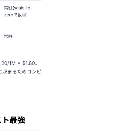
常駐(scale-to-
zeroで数秒)
常駐
20/1M = $1.80。
 GB秒に収まるためコンピ
。
コスト最強