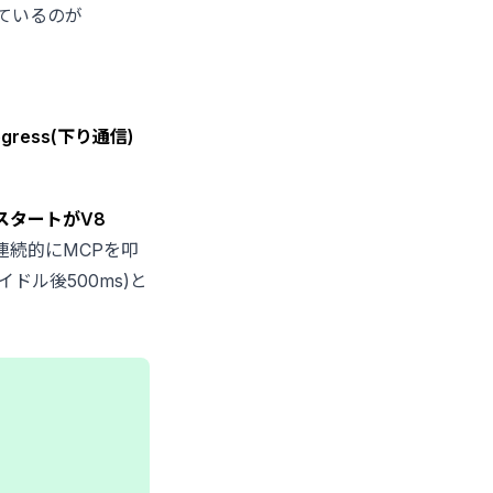
しているのが
egress(下り通信)
スタートがV8
が連続的にMCPを叩
イドル後500ms)と