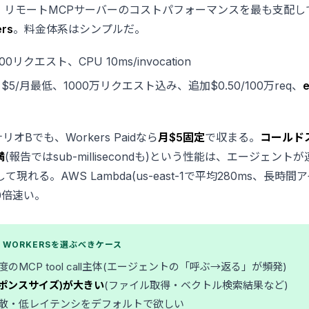
で、リモートMCPサーバーのコストパフォーマンスを最も支配
ers
。料金体系はシンプルだ。
,000リクエスト、CPU 10ms/invocation
: $5/月最低、1000万リクエスト込み、追加$0.50/100万req、
オBでも、Workers Paidなら
月$5固定
で収まる。
コールド
満
(報告ではsub-millisecondも)という性能は、エージェント
現れる。AWS Lambda(us-east-1で平均280ms、長時間ア
0倍速い。
RE WORKERSを選ぶべきケース
のMCP tool call主体(エージェントの「呼ぶ→返る」が頻発)
レスポンスサイズ)が大きい
(ファイル取得・ベクトル検索結果など)
散・低レイテンシをデフォルトで欲しい