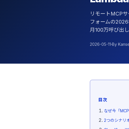
リモートMCP
フォームの20
月100万呼び出
2026-05-11
By Kanse
目次
なぜ今「MC
2つのシナリオ