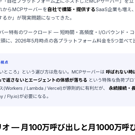
が「自社プラットフォーム上にホストしたMCPサーバー」を立
れからMCPサーバーを
自社で構築・提供する
SaaS企業も増
するか」が現実問題になってきた。
バー特有のワークロード — 短時間・高頻度・I/Oバウンド・
念頭に、2026年5月時点の各プラットフォーム料金を5つ並べて
集視点
いところ」という選び方は危ない。MCPサーバーは
呼ばれない時
sで返さないとエージェントの体感が落ちる
という特殊な負荷プロ
orkers / Lambda / Vercel)が原則的に有利だが、
永続接続・
y / Fly.io)が必要になる。
オ — 月100万呼び出しと月1000万呼