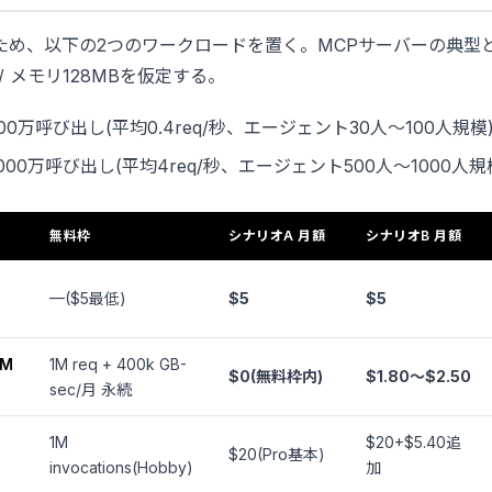
ため、以下の2つのワークロードを置く。MCPサーバーの典型
 / メモリ128MBを仮定する。
月100万呼び出し(平均0.4req/秒、エージェント30人〜100人規模
1000万呼び出し(平均4req/秒、エージェント500人〜1000人規
無料枠
シナリオA 月額
シナリオB 月額
—($5最低)
$5
$5
RM
1M req + 400k GB-
$0(無料枠内)
$1.80〜$2.50
sec/月 永続
1M
$20+$5.40追
$20(Pro基本)
invocations(Hobby)
加