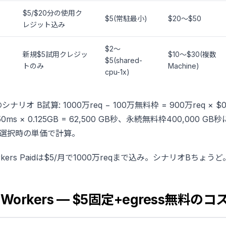
$5/$20分の使用ク
$5(常駐最小)
$20〜$50
レジット込み
$2〜
新規$5試用クレジッ
$10〜$30(複数
$5(shared-
トのみ
Machine)
cpu-1x)
シナリオ B試算: 1000万req − 100万無料枠 = 900万req × $0.
50ms × 0.125GB = 62,500 GB秒、永続無料枠400,000
M選択時の単価で計算。
 Workers Paidは$5/月で1000万reqまで込み。シナリオBちょうど
re Workers — $5固定+egress無料の