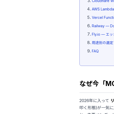
Cloudflar
AWS Lambd
Vercel F
Railway 
Fly.io 
用途別の選定
FAQ
なぜ今「M
2026年に入って
叩く形態)が一気に主流化