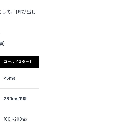
として、1呼び出し
)
模)
コールドスタート
<5ms
280ms平均
100〜200ms