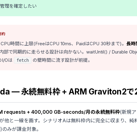
算管理を確定したい
制約
PU時間に上限(FreeはCPU 10ms、PaidはCPU 30秒まで)。
長時
内部で同期的に走らせる設計は向かない。waitUntil() / Durable Ob
I/Oは
の壁時間に流す設計が前提。
fetch
bda — 永続無料枠 + ARM Graviton2
M requests + 400,000 GB-seconds/月の永続無料枠
(新規
点が他と一線を画す。シナリオAは無料枠内に完全に収まり、純
ay等)のみが課金対象。