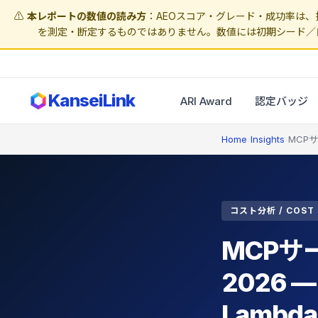
⚠️
本レポートの数値の読み方
：AEOスコア・グレード・成功率は、接
を測定・断定するものではありません。数値には初期シード／
KanseiLink
ARI Award
認定バッジ
Home
›
Insights
›
MCP
コスト分析 / COST 
MCPサ
2026 —
Lambda