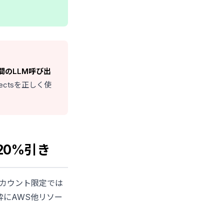
間のLLM呼び出
jectsを正しく使
で20%引き
アカウント限定では
粋にAWS他リソー