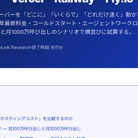
サーバーを「どこに」「いくらで」「どれだけ速く」動か
26年最新料金・コールドスタート・エージェントワーク
しと月1000万呼び出しのシナリオで横並びに試算する。
iLink Research
読了時間: 約11分
Pホスティングコスト」を比較するのか
 — 月100万呼び出しと月1000万呼び出し