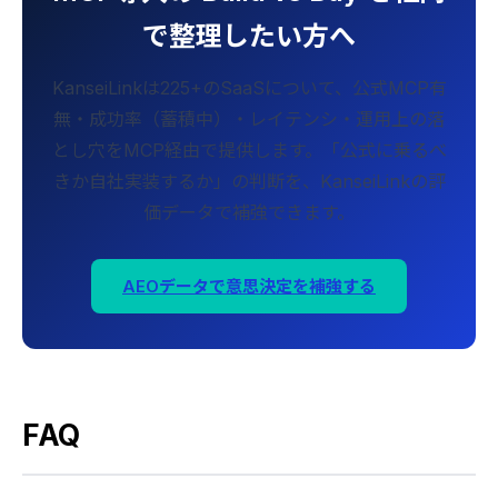
で整理したい方へ
KanseiLinkは225+のSaaSについて、公式MCP有
無・成功率（蓄積中）・レイテンシ・運用上の落
とし穴をMCP経由で提供します。「公式に乗るべ
きか自社実装するか」の判断を、KanseiLinkの評
価データで補強できます。
AEOデータで意思決定を補強する
FAQ