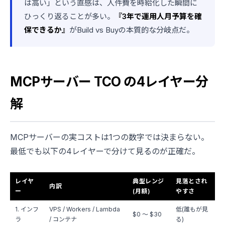
は高い」という直感は、人件費を時給化した瞬間に
ひっくり返ることが多い。
『3年で運用人月予算を確
保できるか』
がBuild vs Buyの本質的な分岐点だ。
MCPサーバー TCO の4レイヤー分
解
MCPサーバーの実コストは1つの数字では決まらない。
最低でも以下の4レイヤーで分けて見るのが正確だ。
レイヤ
典型レンジ
見落とされ
内訳
ー
(月額)
やすさ
1. インフ
VPS / Workers / Lambda
低(誰もが見
$0 〜 $30
ラ
/ コンテナ
る)