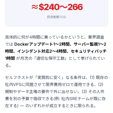
≈$240〜266
月次実質TCO
具体的に何が4時間に乗っているかというと、業界調査
では
Dockerアップデート1〜2時間、サーバー監視1〜2
時間、インシデント対応2〜4時間、セキュリティパッチ
1時間
が月次の「適切な保守工数」として挙げられてい
る。
セルフホストが「実質的に安く」なる条件は、(1) 既存の
社内VPSに同居させて限界費用ゼロで運用できる、(2)
規制やデータ主権の要件で外に出せない、(3) その人件
費を別の予算で吸収できる(例: 社内SREチームが既に存
在する) — のいずれかが成立するときに限られる。