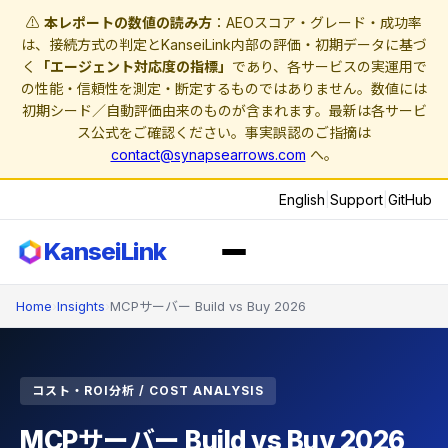
⚠️
本レポートの数値の読み方
：AEOスコア・グレード・成功率
は、接続方式の判定とKanseiLink内部の評価・初期データに基づ
く
「エージェント対応度の指標」
であり、各サービスの実運用で
の性能・信頼性を測定・断定するものではありません。数値には
初期シード／自動評価由来のものが含まれます。最新は各サービ
ス公式をご確認ください。事実誤認のご指摘は
contact@synapsearrows.com
へ。
English
|
Support
|
GitHub
KanseiLink
Home
›
Insights
›
MCPサーバー Build vs Buy 2026
コスト・ROI分析 / COST ANALYSIS
MCPサーバー Build vs Buy 2026