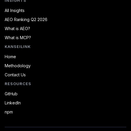
INSIGHTS
All Insights
AEO Ranking Q2 2026
What is AEO?
What is MCP?
KANSEILINK
Home
Methodology
Contact Us
RESOURCES
GitHub
LinkedIn
npm