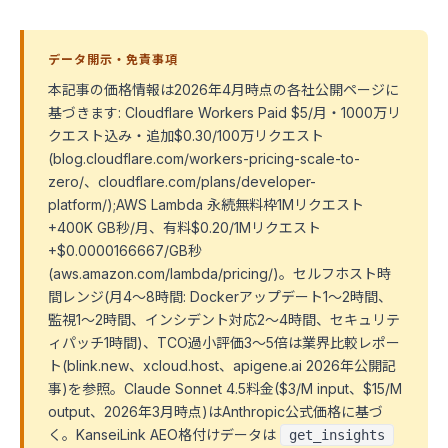
データ開示・免責事項
本記事の価格情報は2026年4月時点の各社公開ページに
基づきます: Cloudflare Workers Paid $5/月・1000万リ
クエスト込み・追加$0.30/100万リクエスト
(blog.cloudflare.com/workers-pricing-scale-to-
zero/、cloudflare.com/plans/developer-
platform/);AWS Lambda 永続無料枠1Mリクエスト
+400K GB秒/月、有料$0.20/1Mリクエスト
+$0.0000166667/GB秒
(aws.amazon.com/lambda/pricing/)。セルフホスト時
間レンジ(月4〜8時間: Dockerアップデート1〜2時間、
監視1〜2時間、インシデント対応2〜4時間、セキュリテ
ィパッチ1時間)、TCO過小評価3〜5倍は業界比較レポー
ト(blink.new、xcloud.host、apigene.ai 2026年公開記
事)を参照。Claude Sonnet 4.5料金($3/M input、$15/M
output、2026年3月時点)はAnthropic公式価格に基づ
く。KanseiLink AEO格付けデータは
get_insights