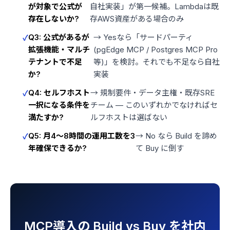
が対象で公式が
自社実装」が第一候補。Lambdaは既
存在しないか?
存AWS資産がある場合のみ
Q3: 公式があるが
→ Yesなら「サードパーティ
拡張機能・マルチ
(pgEdge MCP / Postgres MCP Pro
テナントで不足
等)」を検討。それでも不足なら自社
か?
実装
Q4: セルフホスト
→ 規制要件・データ主権・既存SRE
一択になる条件を
チーム — このいずれかでなければセ
満たすか?
ルフホストは選ばない
Q5: 月4〜8時間の運用工数を3
→ No なら Build を諦め
年確保できるか?
て Buy に倒す
MCP導入の Build vs Buy を社内