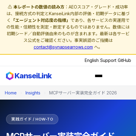
⚠️
本レポートの数値の読み方
：AEOスコア・グレード・成功率
は、接続方式の判定とKanseiLink内部の評価・初期データに基づ
く
「エージェント対応度の指標」
であり、各サービスの実運用で
の性能・信頼性を測定・断定するものではありません。数値には
初期シード／自動評価由来のものが含まれます。最新は各サービ
ス公式をご確認ください。事実誤認のご指摘は
contact@synapsearrows.com
へ。
English
|
Support
|
GitHub
KanseiLink
Home
›
Insights
›
MCPサーバー実装完全ガイド 2026
実践ガイド / HOW-TO