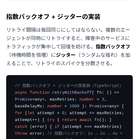
指数バックオフ + ジッターの実装
リトライ間隔は毎回同じにしてはならない。複数のエー
ジェントが同時にリトライすると、障害中のサービスに
トラフィックが集中して回復を妨げる。
指数バックオフ
（待機時間を倍増）に
ジッター
（ランダムな揺れ）を加
えることで、リトライのスパイクを分散させる。
// 指数バックオフ + ジッターの実装例（TypeScript）
async function
retryWithBackoff
( fn: () =>
Promise
<any>, maxRetries:
number
=
3
,
baseDelayMs:
number
=
1000
):
Promise
<any> {
for
(
let
attempt =
0
; attempt <= maxRetries;
attempt++) {
try
{
return await
fn
(); }
catch
(error) {
if
(attempt === maxRetries)
throw
error;
// 指数バックオフ: 1s → 2s → 4s +