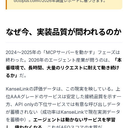
octopus.comの2026年調査レポートに基づきます。
なぜ今、実装品質が問われるのか
2024〜2025年の「MCPサーバーを動かす」フェーズは
終わった。2026年のエージェント産業が問うのは、
「本
番環境で、長時間、大量のリクエストに耐えて動き続け
るか」
だ。
KanseiLinkの評価データは、この現実を映している。上
位AAAグレードのサービスは安定した接続品質を示す一
方、API onlyの下位サービスでは有意な呼び出しデータ
が蓄積されない（成功率はKanseiLinkで現在実測データ
を蓄積中）。
エージェントは動かないサービスを学習
し、使わなくなる
。これがAEOスコアの本質だ。