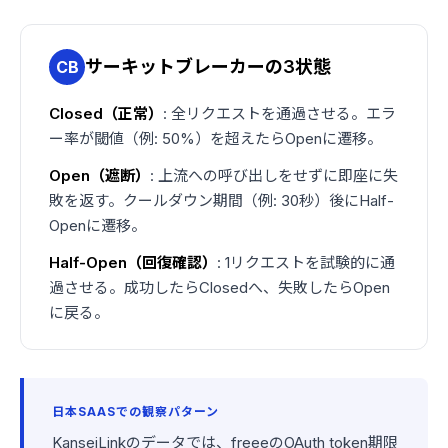
サーキットブレーカーの3状態
CB
Closed（正常）
: 全リクエストを通過させる。エラ
ー率が閾値（例: 50%）を超えたらOpenに遷移。
Open（遮断）
: 上流への呼び出しをせずに即座に失
敗を返す。クールダウン期間（例: 30秒）後にHalf-
Openに遷移。
Half-Open（回復確認）
: 1リクエストを試験的に通
過させる。成功したらClosedへ、失敗したらOpen
に戻る。
日本SAASでの観察パターン
KanseiLinkのデータでは、freeeのOAuth token期限