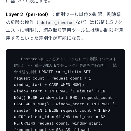
に基づいて設定する。
Layer 2（per-tool）
：個別ツール単位の制限。削除系
の危険な操作（
など）は1分間に5リク
delete_invoice
エストに制限し、読み取り専用ツールには緩い制限を適
用するといった差別化が可能になる。
-- PostgreSQLによるアトミックなレート制限（バースト
防止）
-- 単一UPDATEでチェックと更新を同時実行 → 競
合状態を排除
UPDATE rate_limits SET
request_count = request_count + 1,
window_start = CASE WHEN NOW() -
window_start > INTERVAL '1 minute' THEN
NOW() ELSE window_start END, request_count =
CASE WHEN NOW() - window_start > INTERVAL '1
minute' THEN 1 ELSE request_count + 1 END
WHERE client_id = $1 AND tool_name = $2
RETURNING request_count, window_start,
(request_count <= $3) AS allowed;