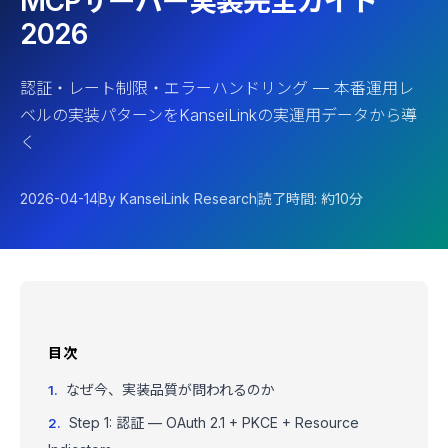
MCPサーバー実装完全ガイド
2026
認証・レート制限・エラーハンドリング — 本番運用レ
ベルの実装パターンをKanseiLinkの実運用データから導
く
2026-04-14
By KanseiLink Research
読了時間: 約10分
目次
なぜ今、実装品質が問われるのか
Step 1: 認証 — OAuth 2.1 + PKCE + Resource