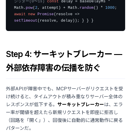
ジッター(0〜1s)
const
delay = baseDelayMs *
Math.
pow
(
2
, attempt) + Math.
random
() *
1000
;
await new
Promise
(resolve =>
setTimeout
(resolve, delay)); } } }
Step 4: サーキットブレーカー —
外部依存障害の伝播を防ぐ
外部APIが障害中でも、MCPサーバーがリクエストを受
け続けると、タイムアウトが積み重なりサーバー全体の
レスポンスが低下する。
サーキットブレーカー
は、エラ
ー率が閾値を超えたら新規リクエストを即座に拒否し
（回路を「開く」）、回復後に自動的に通常動作に戻る
パターンだ。