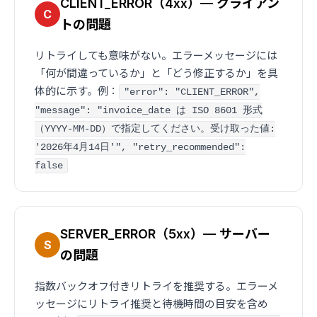
CLIENT_ERROR（4xx）— クライアン
C
トの問題
リトライしても意味がない。エラーメッセージには
「何が間違っているか」と「どう修正するか」を具
体的に示す。例：
"error": "CLIENT_ERROR",
"message": "invoice_date は ISO 8601 形式
（YYYY-MM-DD）で指定してください。受け取った値:
'2026年4月14日'", "retry_recommended":
false
SERVER_ERROR（5xx）— サーバー
S
の問題
指数バックオフ付きリトライを推奨する。エラーメ
ッセージにリトライ推奨と待機時間の目安を含め