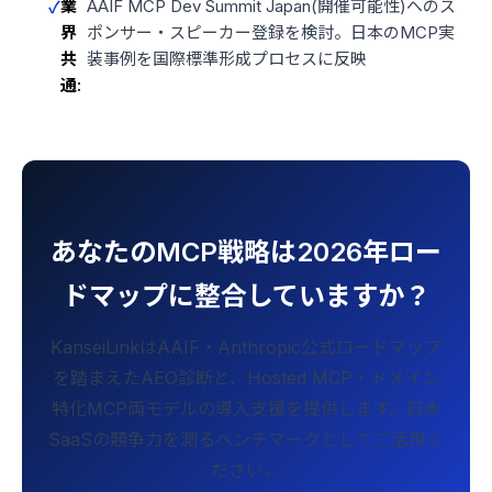
業
AAIF MCP Dev Summit Japan(開催可能性)へのス
界
ポンサー・スピーカー登録を検討。日本のMCP実
共
装事例を国際標準形成プロセスに反映
通:
あなたのMCP戦略は2026年ロー
ドマップに整合していますか？
KanseiLinkはAAIF・Anthropic公式ロードマップ
を踏まえたAEO診断と、Hosted MCP・ドメイン
特化MCP両モデルの導入支援を提供します。日本
SaaSの競争力を測るベンチマークとしてご活用く
ださい。