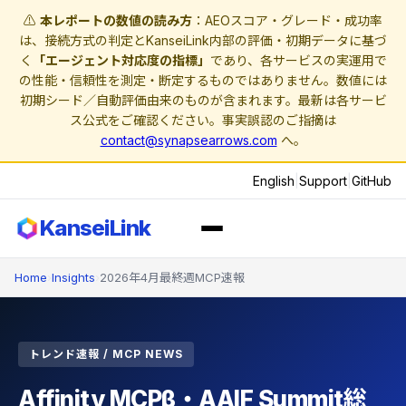
⚠️
本レポートの数値の読み方
：AEOスコア・グレード・成功率
は、接続方式の判定とKanseiLink内部の評価・初期データに基づ
く
「エージェント対応度の指標」
であり、各サービスの実運用で
の性能・信頼性を測定・断定するものではありません。数値には
初期シード／自動評価由来のものが含まれます。最新は各サービ
ス公式をご確認ください。事実誤認のご指摘は
contact@synapsearrows.com
へ。
English
|
Support
|
GitHub
KanseiLink
Home
›
Insights
›
2026年4月最終週MCP速報
トレンド速報 / MCP NEWS
Affinity MCPβ・AAIF Summit総