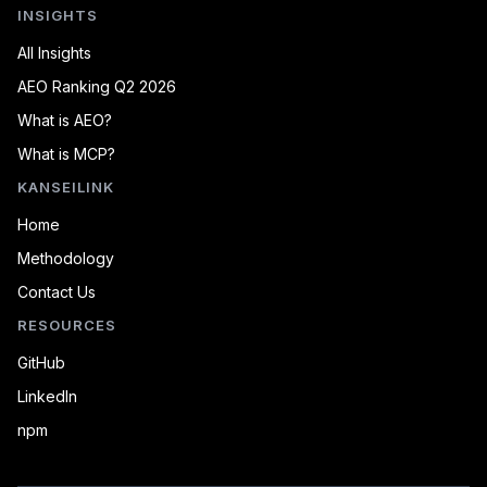
INSIGHTS
All Insights
AEO Ranking Q2 2026
What is AEO?
What is MCP?
KANSEILINK
Home
Methodology
Contact Us
RESOURCES
GitHub
LinkedIn
npm