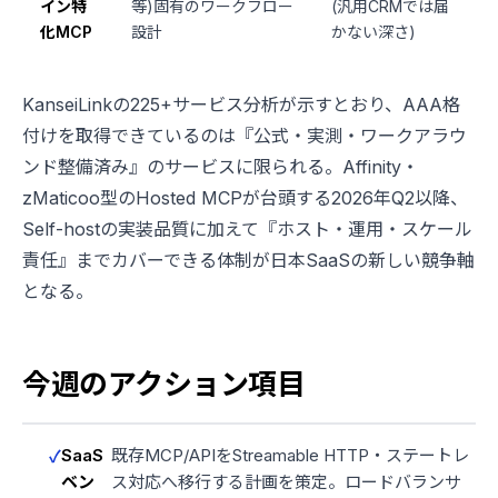
イン特
等)固有のワークフロー
(汎用CRMでは届
化MCP
設計
かない深さ)
KanseiLinkの225+サービス分析が示すとおり、AAA格
付けを取得できているのは『公式・実測・ワークアラウ
ンド整備済み』のサービスに限られる。Affinity・
zMaticoo型のHosted MCPが台頭する2026年Q2以降、
Self-hostの実装品質に加えて『ホスト・運用・スケール
責任』までカバーできる体制が日本SaaSの新しい競争軸
となる。
今週のアクション項目
SaaS
既存MCP/APIをStreamable HTTP・ステートレ
ベン
ス対応へ移行する計画を策定。ロードバランサ