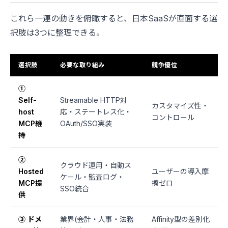
これら一連の動きを俯瞰すると、日本SaaSが直面する選
択肢は3つに整理できる。
選択肢
必要な取り組み
競争優位
①
Self-
Streamable HTTP対
カスタマイズ性・
host
応・ステートレス化・
コントロール
MCP維
OAuth/SSO実装
持
②
クラウド運用・自動ス
Hosted
ユーザーの導入摩
ケール・監査ログ・
MCP提
擦ゼロ
SSO統合
供
③ ドメ
業界(会計・人事・法務
Affinity型の差別化