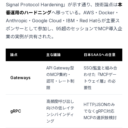
Signal Protocol Hardening」が示す通り、技術論点は
本
番運用のハードニング
へ移っている。AWS・Docker・
Anthropic・Google Cloud・IBM・Red Hatらが主要ス
ポンサーとして参加し、95超のセッションでMCP導入企
業の実例が共有された。
論点
主な議論
日本SAASへの含意
API Gateway型
SSO/監査と組み合
のMCP集約・
わせた『MCPゲー
Gateways
認可・レート制
トウェイ層』の必
限
要性
高頻度呼び出し
HTTP/JSONのみ
向けの低レイテ
gRPC
でなくgRPC対応
ンシバインディ
MCPの選択肢検討
ング