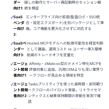
ダー
越しの動作とサーバー再起動時のセッション継
向け1:
続を検証
SaaS
エンタープライズ向け拡張(監査ログ・SSO統
ベンダ
合・設定エクスポート)を別パッケージとして準
ー向け
備。コア機能を肥大化させずに対応する
2:
SaaSベ
Hosted MCPモデルへの転換可能性を経営判断
ンダー
として議論。運用コスト vs ユーザー導入摩擦
向け3:
削減のトレードオフを定量化
エージェ
Affinity・zMaticoo型のドメイン特化MCPを
ント開発
評価対象に追加。汎用CRMよりも深い業界ワ
者向け1:
ークフローが見込める領域を特定
エージェ
Tasksプリミティブを使った長時間・非同期ワ
ント開発
ークフローのパイロット実装。リトライセマ
者向け2:
ンティクスと結果保持期間の挙動を実測で確
認