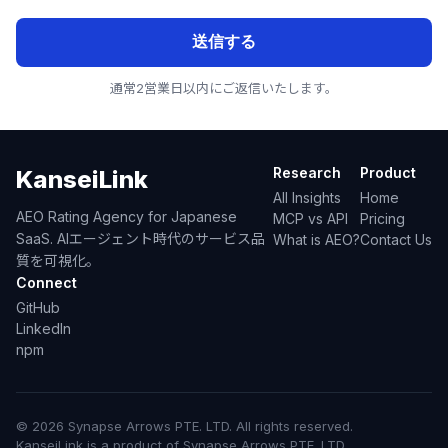
送信する
通常2営業日以内にご返信いたします。
Research
Product
KanseiLink
All Insights
Home
AEO Rating Agency for Japanese
MCP vs API
Pricing
SaaS. AIエージェント時代のサービス品
What is AEO?
Contact Us
質を可視化。
Connect
GitHub
LinkedIn
npm
© 2026 Synapse Arrows PTE. LTD. All rights reserved.
KanseiLink is a product of Synapse Arrows PTE. LTD.