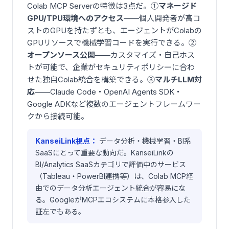
Colab MCP Serverの特徴は3点だ。①
マネージド
GPU/TPU環境へのアクセス
——個人開発者が高コ
ストのGPUを持たずとも、エージェントがColabの
GPUリソースで機械学習コードを実行できる。②
オープンソース公開
——カスタマイズ・自己ホス
トが可能で、企業がセキュリティポリシーに合わ
せた独自Colab統合を構築できる。③
マルチLLM対
応
——Claude Code・OpenAI Agents SDK・
Google ADKなど複数のエージェントフレームワー
クから接続可能。
KanseiLink視点：
データ分析・機械学習・BI系
SaaSにとって重要な動向だ。KanseiLinkの
BI/Analytics SaaSカテゴリで評価中のサービス
（Tableau・PowerBI連携等）は、Colab MCP経
由でのデータ分析エージェント統合が容易にな
る。GoogleがMCPエコシステムに本格参入した
証左でもある。