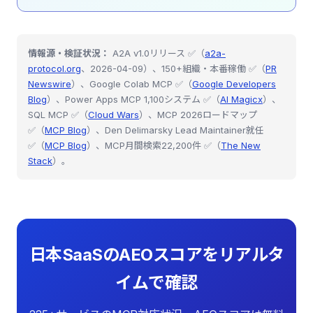
情報源・検証状況：
A2A v1.0リリース ✅（
a2a-
protocol.org
、2026-04-09）、150+組織・本番稼働 ✅（
PR
Newswire
）、Google Colab MCP ✅（
Google Developers
Blog
）、Power Apps MCP 1,100システム ✅（
AI Magicx
）、
SQL MCP ✅（
Cloud Wars
）、MCP 2026ロードマップ
✅（
MCP Blog
）、Den Delimarsky Lead Maintainer就任
✅（
MCP Blog
）、MCP月間検索22,200件 ✅（
The New
Stack
）。
日本SaaSのAEOスコアをリアルタ
イムで確認