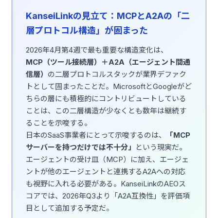
KanseiLinkの見立て：MCPとA2Aの「二
層プロトコル構造」が固まった
2026年4月第4週で最も重要な構造変化は、
MCP（ツール接続層）＋A2A（エージェント間通
信層）
の二層プロトコルスタックが業界デファク
トとして固まったことだ。MicrosoftとGoogleがど
ちらの層にも積極的にコントリビュートしている
ことは、この二層構造が少なくとも数年は継続す
ることを示唆する。
日本のSaaS事業者にとって示唆するのは、
「MCP
サーバーを持つだけでは不十分」
という現実だ。
エージェントの受け皿（MCP）に加え、エージェ
ントが他のエージェントと連携するA2Aへの対応
も視野に入れる必要がある。KanseiLinkのAEOス
コアでは、2026年Q3より「A2A互換性」を評価項
目として追加する予定だ。