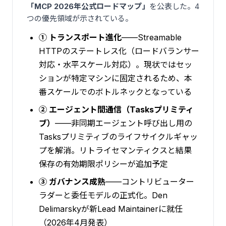
「MCP 2026年公式ロードマップ」
を公表した。4
つの優先領域が示されている。
① トランスポート進化
——Streamable
HTTPのステートレス化（ロードバランサー
対応・水平スケール対応）。現状ではセッ
ションが特定マシンに固定されるため、本
番スケールでのボトルネックとなっている
② エージェント間通信（Tasksプリミティ
ブ）
——非同期エージェント呼び出し用の
Tasksプリミティブのライフサイクルギャッ
プを解消。リトライセマンティクスと結果
保存の有効期限ポリシーが追加予定
③ ガバナンス成熟
——コントリビューター
ラダーと委任モデルの正式化。Den
Delimarskyが新Lead Maintainerに就任
（2026年4月発表）