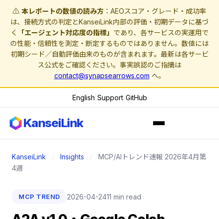
⚠️
本レポートの数値の読み方
：AEOスコア・グレード・成功率
は、接続方式の判定とKanseiLink内部の評価・初期データに基づ
く
「エージェント対応度の指標」
であり、各サービスの実運用で
の性能・信頼性を測定・断定するものではありません。数値には
初期シード／自動評価由来のものが含まれます。最新は各サービ
ス公式をご確認ください。事実誤認のご指摘は
contact@synapsearrows.com
へ。
English
|
Support
|
GitHub
KanseiLink
KanseiLink
/
Insights
/
MCP/AIトレンド速報 2026年4月第
4週
2026-04-24
11 min read
MCP TREND