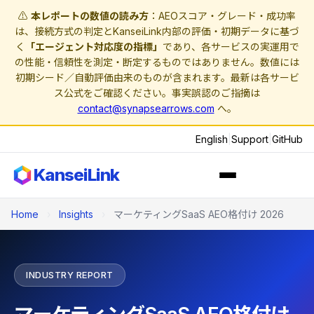
⚠️
本レポートの数値の読み方
：AEOスコア・グレード・成功率
は、接続方式の判定とKanseiLink内部の評価・初期データに基づ
く
「エージェント対応度の指標」
であり、各サービスの実運用で
の性能・信頼性を測定・断定するものではありません。数値には
初期シード／自動評価由来のものが含まれます。最新は各サービ
ス公式をご確認ください。事実誤認のご指摘は
contact@synapsearrows.com
へ。
English
|
Support
|
GitHub
KanseiLink
Home
›
Insights
›
マーケティングSaaS AEO格付け 2026
INDUSTRY REPORT