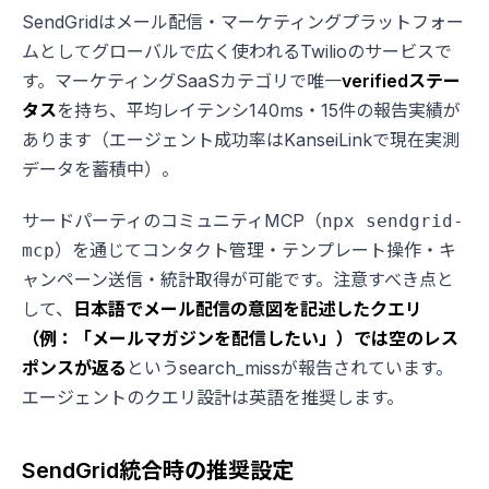
SendGridはメール配信・マーケティングプラットフォー
ムとしてグローバルで広く使われるTwilioのサービスで
す。マーケティングSaaSカテゴリで唯一
verifiedステー
タス
を持ち、平均レイテンシ140ms・15件の報告実績が
あります（エージェント成功率はKanseiLinkで現在実測
データを蓄積中）。
サードパーティのコミュニティMCP（
npx sendgrid-
）を通じてコンタクト管理・テンプレート操作・キ
mcp
ャンペーン送信・統計取得が可能です。注意すべき点と
して、
日本語でメール配信の意図を記述したクエリ
（例：「メールマガジンを配信したい」）では空のレス
ポンスが返る
というsearch_missが報告されています。
エージェントのクエリ設計は英語を推奨します。
SendGrid統合時の推奨設定