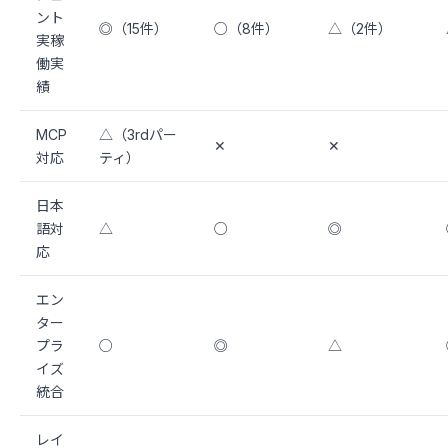
ント
◎（15件）
○（8件）
△（2件）
実稼
働実
績
MCP
△（3rdパー
✕
✕
対応
ティ）
日本
語対
△
○
◎
応
エン
ター
プラ
○
◎
△
イズ
統合
レイ