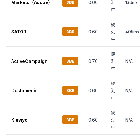
Marketo（Adobe）
BBB
0.60
測
136ms
中
観
SATORI
BBB
0.60
測
405ms
中
観
ActiveCampaign
BBB
0.70
測
N/A
中
観
Customer.io
BBB
0.60
測
N/A
中
観
Klaviyo
BBB
0.60
測
N/A
中