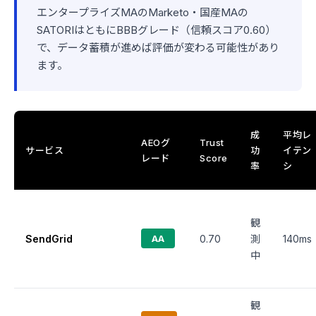
エンタープライズMAのMarketo・国産MAの
SATORIはともにBBBグレード（信頼スコア0.60）
で、データ蓄積が進めば評価が変わる可能性があり
ます。
成
平均レ
AEOグ
Trust
サービス
功
イテン
レード
Score
率
シ
観
SendGrid
AA
0.70
測
140ms
中
観