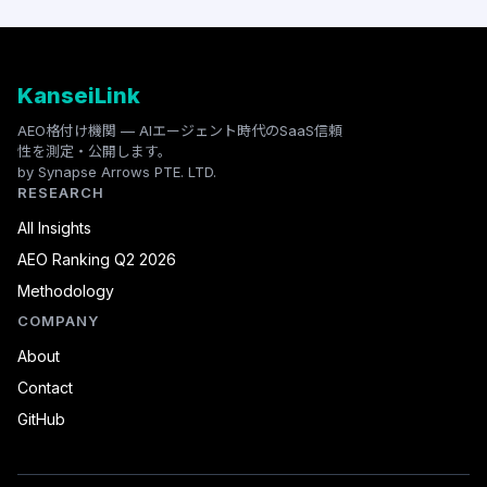
KanseiLink
AEO格付け機関 — AIエージェント時代のSaaS信頼
性を測定・公開します。
by Synapse Arrows PTE. LTD.
RESEARCH
All Insights
AEO Ranking Q2 2026
Methodology
COMPANY
About
Contact
GitHub