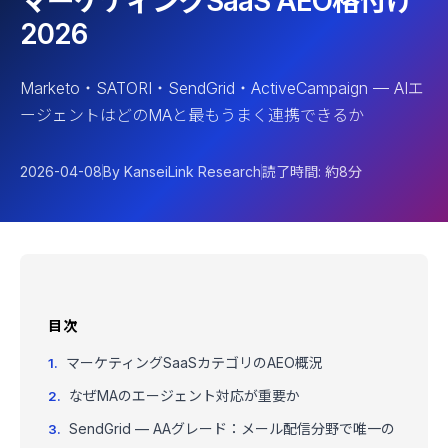
マーケティングSaaS AEO格付け
2026
Marketo・SATORI・SendGrid・ActiveCampaign — AIエ
ージェントはどのMAと最もうまく連携できるか
2026-04-08
By KanseiLink Research
読了時間: 約8分
目次
マーケティングSaaSカテゴリのAEO概況
なぜMAのエージェント対応が重要か
SendGrid — AAグレード：メール配信分野で唯一の