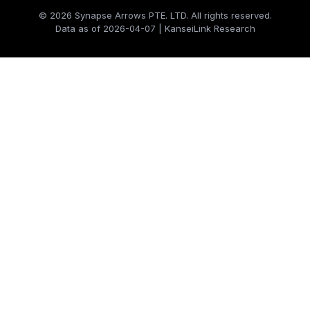
© 2026 Synapse Arrows PTE. LTD. All rights reserved.
Data as of 2026-04-07 | KanseiLink Research