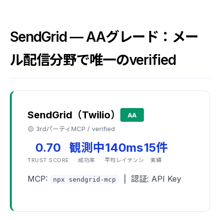
SendGrid — AAグレード：メー
ル配信分野で唯一のverified
SendGrid（Twilio）
AA
🟡 3rdパーティMCP / verified
0.70
観測中
140ms
15件
TRUST SCORE
成功率
平均レイテンシ
実績
MCP:
| 認証: API Key
npx sendgrid-mcp