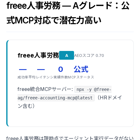
freee人事労務 — Aグレード：公
式MCP対応で潜在力高い
freee人事労務
A
AEOスコア 0.70
—
—
0
公式
成功率
平均レイテンシ
実績件数
MCPステータス
freee統合MCPサーバー:
npx -y @freee-
（HRドメイ
ag/freee-accounting-mcp@latest
ン含む）
freee人事労務は現時点でエージェント実行データがない