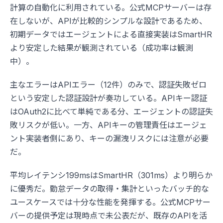
計算の自動化に利用されている。公式MCPサーバーは存
在しないが、APIが比較的シンプルな設計であるため、
初期データではエージェントによる直接実装はSmartHR
より安定した結果が観測されている（成功率は観測
中）。
主なエラーはAPIエラー（12件）のみで、認証失敗ゼロ
という安定した認証設計が奏功している。APIキー認証
はOAuth2に比べて単純である分、エージェントの認証失
敗リスクが低い。一方、APIキーの管理責任はエージェ
ント実装者側にあり、キーの漏洩リスクには注意が必要
だ。
平均レイテンシ199msはSmartHR（301ms）より明らか
に優秀だ。勤怠データの取得・集計といったバッチ的な
ユースケースでは十分な性能を発揮する。公式MCPサー
バーの提供予定は現時点で未公表だが、既存のAPIを活