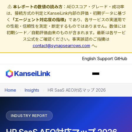
⚠️
本レポートの数値の読み方
：AEOスコア・グレード・成功率
は、接続方式の判定とKanseiLink内部の評価・初期データに基づ
く
「エージェント対応度の指標」
であり、各サービスの実運用で
の性能・信頼性を測定・断定するものではありません。数値には
初期シード／自動評価由来のものが含まれます。最新は各サービ
ス公式をご確認ください。事実誤認のご指摘は
contact@synapsearrows.com
へ。
English
|
Support
|
GitHub
KanseiLink
Home
›
Insights
›
HR SaaS AEO対応マップ 2026
INDUSTRY REPORT