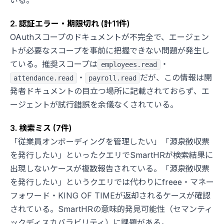
いる。
2. 認証エラー・期限切れ (計11件)
OAuthスコープのドキュメントが不完全で、エージェン
トが必要なスコープを事前に把握できない問題が発生し
ている。推奨スコープは
・
employees.read
・
だが、この情報は開
attendance.read
payroll.read
発者ドキュメントの目立つ場所に記載されておらず、エ
ージェントが試行錯誤を余儀なくされている。
3. 検索ミス (7件)
「従業員オンボーディングを管理したい」「源泉徴収票
を発行したい」といったクエリでSmartHRが検索結果に
出現しないケースが複数報告されている。「源泉徴収票
を発行したい」というクエリでは代わりにfreee・マネー
フォワード・KING OF TIMEが返却されるケースが確認
されている。SmartHRの意味的発見可能性（セマンティ
ックディスカバラビリティ）に課題がある。