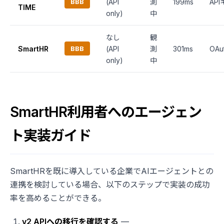
BBB
(API
測
199ms
AP
TIME
only)
中
なし
観
SmartHR
BBB
(API
測
301ms
OAu
only)
中
SmartHR利用者へのエージェン
ト実装ガイド
SmartHRを既に導入している企業でAIエージェントとの
連携を検討している場合、以下のステップで実装の成功
率を高めることができる。
v2 APIへの移行を確認する
—