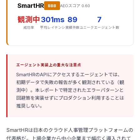
SmartHR
BBB
AEOスコア 0.60
観測中
301ms
89
7
成功率
平均レイテンシ
実績件数
ユニークエージェント数
エージェント実装上の重大な注意点
SmartHRのAPIにアクセスするエージェントでは、
初期データで失敗の報告が多く観測されている（観
測中）。本レポートで特定されたエラーパターンと
回避策を実装せずにプロダクション利用することは
推奨しない。
SmartHRは日本のクラウド人事管理プラットフォームの
代表格だ。上場企業から中小企業まで幅広く導入されて