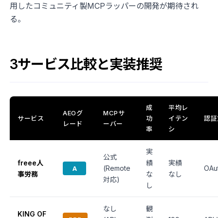
用したコミュニティ製MCPラッパーの開発が期待され
る。
3サービス比較と実装推奨
成
平均レ
AEOグ
MCPサ
サービス
功
イテン
認証
レード
ーバー
率
シ
実
公式
freee人
績
実績
(Remote
OAu
A
事労務
な
なし
対応)
し
なし
観
KING OF