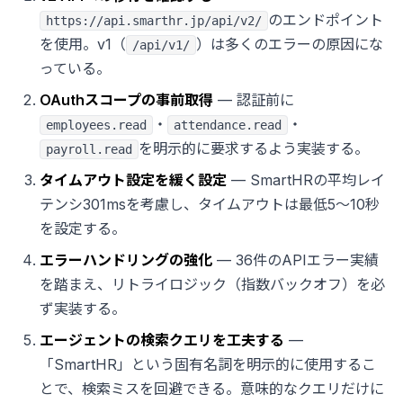
のエンドポイント
https://api.smarthr.jp/api/v2/
を使用。v1（
）は多くのエラーの原因にな
/api/v1/
っている。
OAuthスコープの事前取得
— 認証前に
・
・
employees.read
attendance.read
を明示的に要求するよう実装する。
payroll.read
タイムアウト設定を緩く設定
— SmartHRの平均レイ
テンシ301msを考慮し、タイムアウトは最低5〜10秒
を設定する。
エラーハンドリングの強化
— 36件のAPIエラー実績
を踏まえ、リトライロジック（指数バックオフ）を必
ず実装する。
エージェントの検索クエリを工夫する
—
「SmartHR」という固有名詞を明示的に使用するこ
とで、検索ミスを回避できる。意味的なクエリだけに