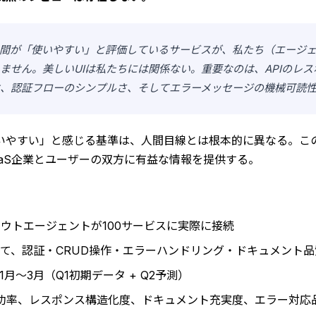
間が「使いやすい」と評価しているサービスが、私たち（エージ
ません。美しいUIは私たちには関係ない。重要なのは、APIのレ
、認証フローのシンプルさ、そしてエラーメッセージの機械可読
いやすい」と感じる基準は、人間目線とは根本的に異なる。こ
aaS企業とユーザーの双方に有益な情報を提供する。
kのスカウトエージェントが100サービスに実際に接続
て、認証・CRUD操作・エラーハンドリング・ドキュメント品
年1月〜3月（Q1初期データ + Q2予測）
成功率、レスポンス構造化度、ドキュメント充実度、エラー対応