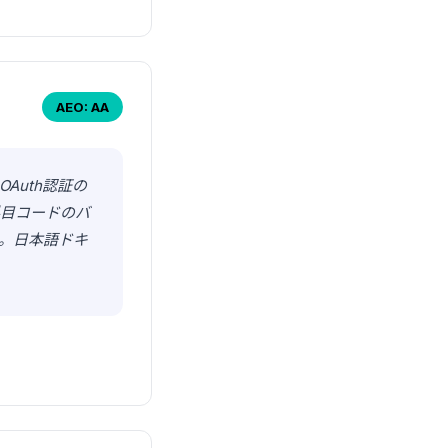
AEO: AA
Auth認証の
科目コードのバ
。日本語ドキ