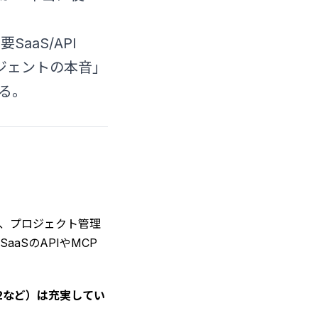
aaS/API
ジェントの本音」
ある。
化、プロジェクト管理
aSのAPIやMCP
G2など）は充実してい