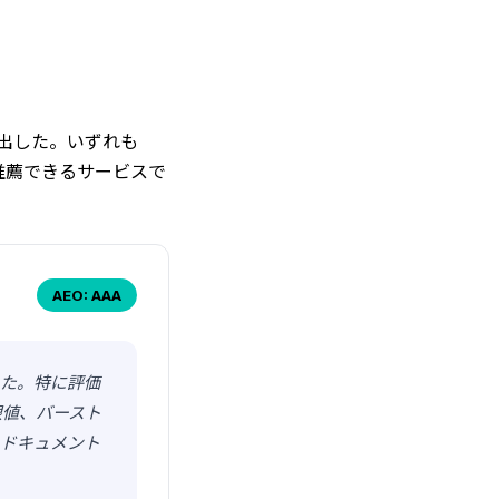
選出した。いずれも
推薦できるサービスで
AEO: AAA
した。特に評価
限値、バースト
。ドキュメント