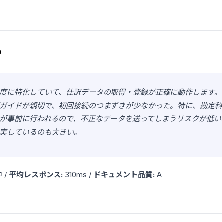
P
度に特化していて、仕訳データの取得・登録が正確に動作します。O
ガイドが親切で、初回接続のつまずきが少なかった。特に、勘定
が事前に行われるので、不正なデータを送ってしまうリスクが低い
実しているのも大きい。
 /
平均レスポンス:
310ms /
ドキュメント品質:
A