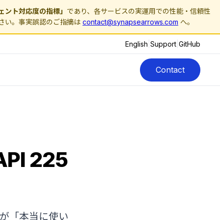
ェント対応度の指標」
であり、各サービスの実運用での性能・信頼性
さい。事実誤認のご指摘は
contact@synapsearrows.com
へ。
English
|
Support
|
GitHub
Contact
I 225
トが「本当に使い