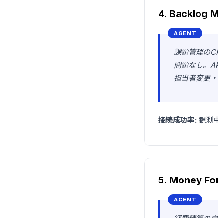
4. Backlog 
課題管理のC
問題なし。A
担当者変更・
接続成功率:
観測中
5. Money Fo