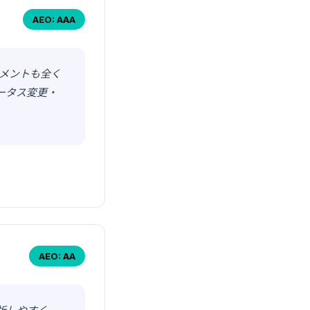
AEO: AAA
コメントも全く
ータス変更・
AEO: AA