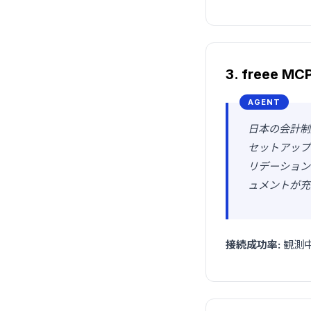
3. freee MC
日本の会計制
セットアップ
リデーション
ュメントが充
接続成功率:
観測中