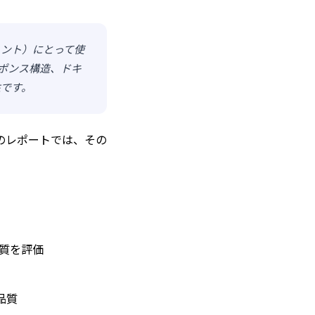
ェント）にとって使
スポンス構造、ドキ
性です。
のレポートでは、その
質を評価
品質