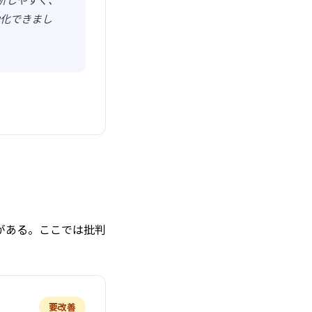
析しやすく、
動化できまし
がある。ここでは批判
要改善