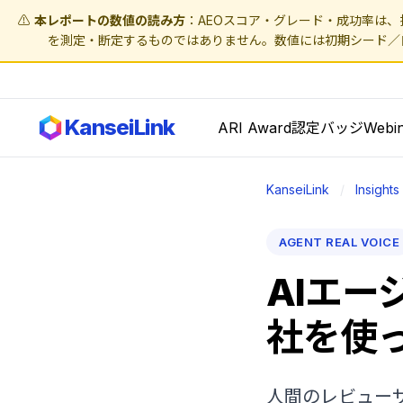
⚠️
本レポートの数値の読み方
：AEOスコア・グレード・成功率は、接
を測定・断定するものではありません。数値には初期シード／
KanseiLink
ARI Award
認定バッジ
Webi
KanseiLink
/
Insights
AGENT REAL VOICE
AIエージ
社を使っ
人間のレビュー