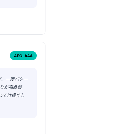
AEO: AAA
が、一度パター
通りが高品質
っては操作し