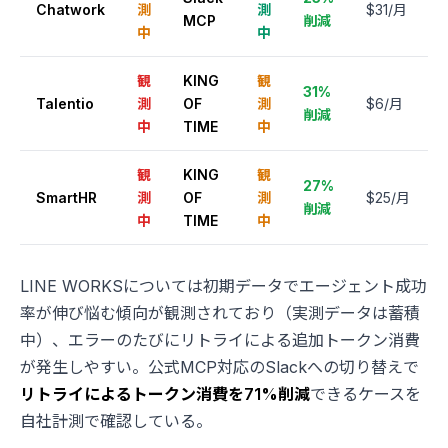
Chatwork
測
測
$31/月
MCP
削減
中
中
観
KING
観
31%
Talentio
測
OF
測
$6/月
削減
中
TIME
中
観
KING
観
27%
SmartHR
測
OF
測
$25/月
削減
中
TIME
中
LINE WORKSについては初期データでエージェント成功
率が伸び悩む傾向が観測されており（実測データは蓄積
中）、エラーのたびにリトライによる追加トークン消費
が発生しやすい。公式MCP対応のSlackへの切り替えで
リトライによるトークン消費を71%削減
できるケースを
自社計測で確認している。