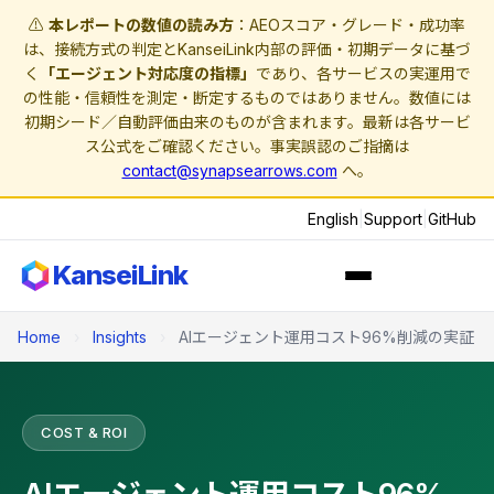
⚠️
本レポートの数値の読み方
：AEOスコア・グレード・成功率
は、接続方式の判定とKanseiLink内部の評価・初期データに基づ
く
「エージェント対応度の指標」
であり、各サービスの実運用で
の性能・信頼性を測定・断定するものではありません。数値には
初期シード／自動評価由来のものが含まれます。最新は各サービ
ス公式をご確認ください。事実誤認のご指摘は
contact@synapsearrows.com
へ。
English
|
Support
|
GitHub
KanseiLink
Home
›
Insights
›
AIエージェント運用コスト96%削減の実証
COST & ROI