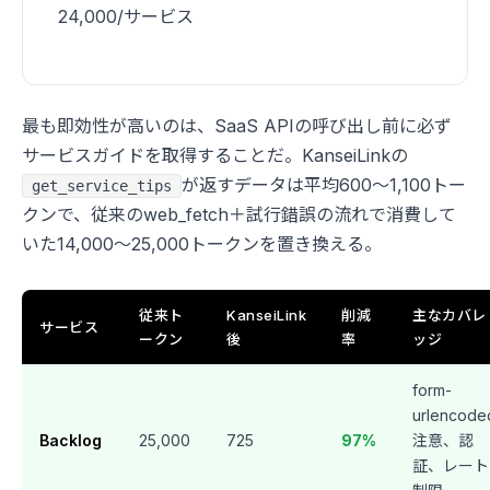
24,000/サービス
最も即効性が高いのは、SaaS APIの呼び出し前に必ず
サービスガイドを取得することだ。KanseiLinkの
が返すデータは平均600〜1,100トー
get_service_tips
クンで、従来のweb_fetch＋試行錯誤の流れで消費して
いた14,000〜25,000トークンを置き換える。
従来ト
KanseiLink
削減
主なカバレ
サービス
ークン
後
率
ッジ
form-
urlencode
Backlog
25,000
725
97%
注意、認
証、レート