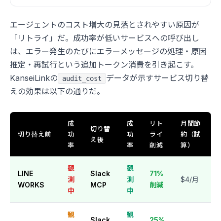
エージェントのコスト増大の見落とされやすい原因が
「リトライ」だ。成功率が低いサービスへの呼び出し
は、エラー発生のたびにエラーメッセージの処理・原因
推定・再試行という追加トークン消費を引き起こす。
KanseiLinkの
データが示すサービス切り替
audit_cost
えの効果は以下の通りだ。
成
成
リト
月間節
切り替
切り替え前
功
功
ライ
約（試
え後
率
率
削減
算）
観
観
LINE
Slack
71%
測
測
$4/月
WORKS
MCP
削減
中
中
観
観
Slack
25%