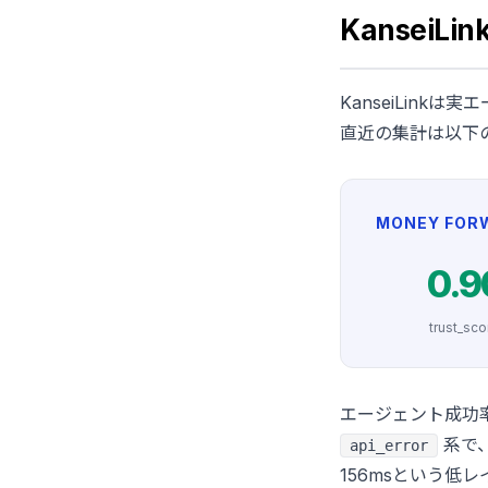
KanseiLi
KanseiLinkは
直近の集計は以下
MONEY FOR
0.9
trust_sco
エージェント成功率
系で
api_error
156msという低