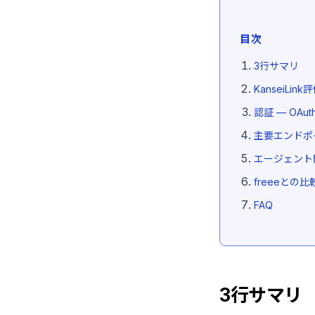
目次
3行サマリ
KanseiLink
認証 — OAut
主要エンドポイン
エージェント
freeeとの
FAQ
3行サマリ