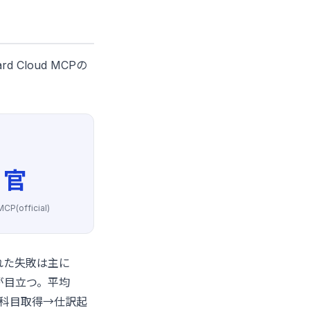
 Cloud MCPの
官
P(official)
された失敗は主に
が目立つ。平均
定科目取得→仕訳起