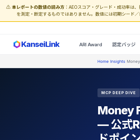
⚠️
本レポートの数値の読み方
：AEOスコア・グレード・成功率は、接
を測定・断定するものではありません。数値には初期シード／
KanseiLink
ARI Award
認定バッジ
Home
›
Insights
›
Money
MCP DEEP DIVE
Money 
— 公式R
ドポイ