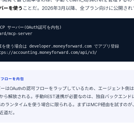
サーバーを使う
ことだ。2026年3月以降、全プラン向けに公開され
 MCP サーバー(OAuth認可を内包)

rd/mcp-server

Iを使う場合は developer.moneyforward.com でアプリ登録

tps://accounting.moneyforward.com/api/v3/
可フローを内包
バーはOAuthの認可フローをラップしているため、エージェント側
から解放される。手動REST連携が必要なのは、独自バックエンド
応のランタイムを使う場合に限られる。まずはMCP経由を試すのが
近道だ。