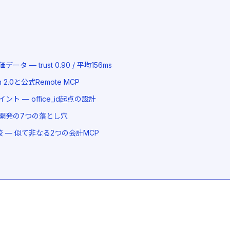
評価データ — trust 0.90 / 平均156ms
h 2.0と公式Remote MCP
ト — office_id起点の設計
開発の7つの落とし穴
比較 — 似て非なる2つの会計MCP