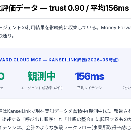
nk評価データ — trust 0.90 / 平均156ms
実エージェントの利用結果を継続的に収集している。Money Forward
の通り。
WARD CLOUD MCP — KANSEILINK評価(2026-05時点)
0
観測中
156ms
re
エージェント成功率(42件)
平均レイテンシ
公式MC
はKanseiLinkで現在実測データを蓄積中(観測中)だ。報告
、後述する『呼び出し順序』と『仕訳の整合』に起因するもの
レイテンシは、会計のような多段ワークフロー(事業所取得→勘