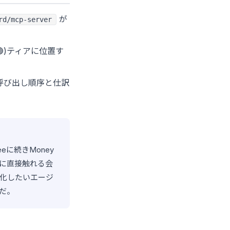
が
rd/mcp-server
ed(🟢)ティアに位置す
提の呼び出し順序と仕訳
eに続きMoney
タに直接触れる会
化したいエージ
つだ。