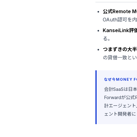
公式Remote
OAuth認可
KanseiLin
る。
つまずきの大半
の貸借一致とい
なぜ今MONEY F
会計SaaSは日
Forwardが
計エージェント
ェント開発者にと