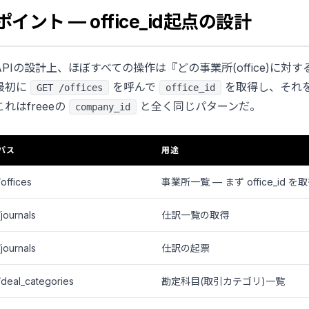
ント — office_id起点の設計
ard APIの設計上、ほぼすべての操作は『どの事業所(office)に
最初に
を呼んで
を取得し、それ
GET /offices
office_id
れはfreeeの
と全く同じパターンだ。
company_id
パス
用途
/offices
事業所一覧 — まず office_id を
/journals
仕訳一覧の取得
/journals
仕訳の起票
/deal_categories
勘定科目(取引カテゴリ)一覧