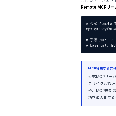
Remote MCP
# 公式 Remote
npx @moneyforwa
# 手動でREST AP
# base_url: ht
MCP経由なら認
公式MCPサー
フサイクル管理
や、MCP未対
功を最大化する