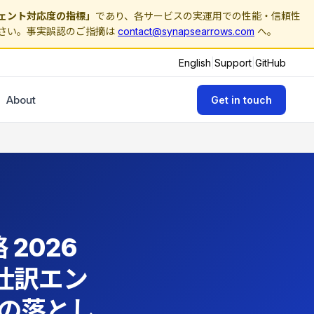
ェント対応度の指標」
であり、各サービスの実運用での性能・信頼性
さい。事実誤認のご指摘は
contact@synapsearrows.com
へ。
English
|
Support
|
GitHub
About
Get in touch
略 2026
0、仕訳エン
の落とし