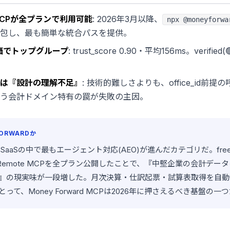
 MCPが全プランで利用可能
: 2026年3月以降、
npx @moneyforwa
を内包し、最も簡単な統合パスを提供。
k評価でトップグループ
: trust_score 0.90・平均156ms。verifi
は『設計の理解不足』
: 技術的難しさよりも、office_id前
う会計ドメイン特有の罠が失敗の主因。
ORWARDか
本SaaSの中で最もエージェント対応(AEO)が進んだカテゴリだ。free
公式Remote MCPを全プラン公開したことで、『中堅企業の会計デー
』の現実味が一段増した。月次決算・仕訳起票・試算表取得を自動
って、Money Forward MCPは2026年に押さえるべき基盤の一