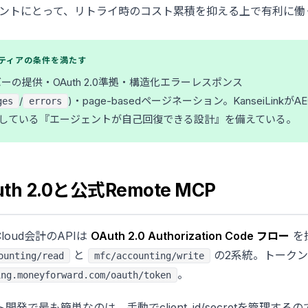
ェントにとって、リトライ時のコスト累積を抑える上で有利に働
🟢)ティアの条件を満たす
ーの提供・OAuth 2.0準拠・構造化エラーレスポンス
/
)・page-basedページネーション。KanseiLink
ges
errors
している『エージェントが自己回復できる設計』を備えている。
th 2.0と公式Remote MCP
 Cloud会計のAPIは
OAuth 2.0 Authorization Code フロー
を
と
の2系統。トーク
ounting/read
mfc/accounting/write
。
ing.moneyforward.com/oauth/token
発で最も簡単なのは、手動でclient_id/secretを管理する