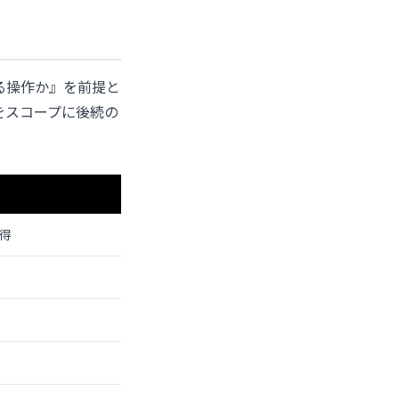
対する操作か』を前提と
をスコープに後続の
取得