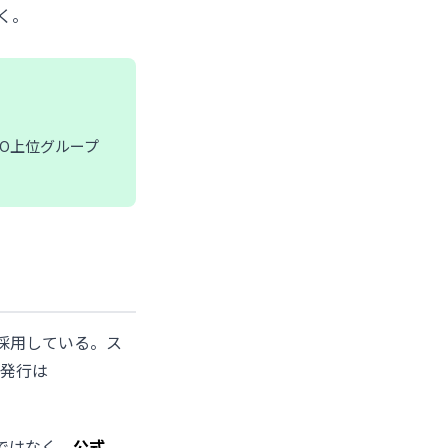
く。
がAEO上位グループ
採用している。ス
ン発行は
のではなく、
公式