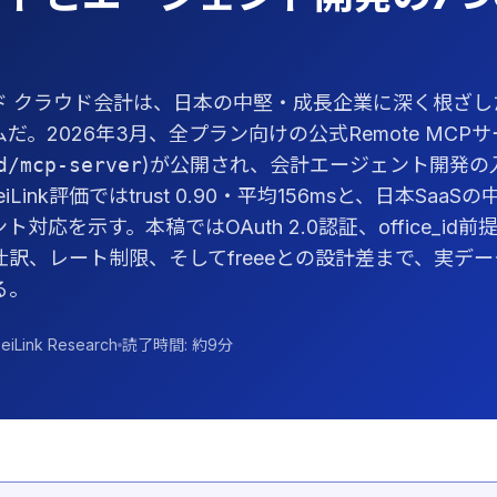
ド クラウド会計は、日本の中堅・成長企業に深く根ざし
だ。2026年3月、全プラン向けの公式Remote MCPサ
d/mcp-server
)が公開され、会計エージェント開発の
iLink評価ではtrust 0.90・平均156msと、日本Saa
対応を示す。本稿ではOAuth 2.0認証、office_id
仕訳、レート制限、そしてfreeeとの設計差まで、実デ
る。
eiLink Research
読了時間: 約9分