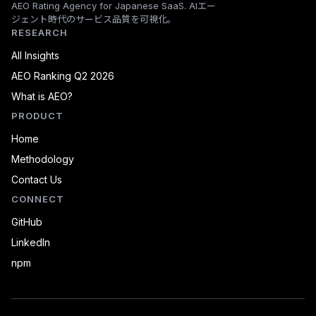
AEO Rating Agency for Japanese SaaS. AIエー
ジェント時代のサービス品質を可視化。
RESEARCH
All Insights
AEO Ranking Q2 2026
What is AEO?
PRODUCT
Home
Methodology
Contact Us
CONNECT
GitHub
LinkedIn
npm