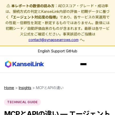
⚠️
本レポートの数値の読み方
：AEOスコア・グレード・成功率
は、接続方式の判定とKanseiLink内部の評価・初期データに基づ
く
「エージェント対応度の指標」
であり、各サービスの実運用で
の性能・信頼性を測定・断定するものではありません。数値には
初期シード／自動評価由来のものが含まれます。最新は各サービ
ス公式をご確認ください。事実誤認のご指摘は
contact@synapsearrows.com
へ。
English
|
Support
|
GitHub
KanseiLink
Home
>
Insights
> MCPとAPIの違い
TECHNICAL GUIDE
MCPとAPIの違い — エージェント