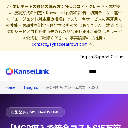
⚠️
本レポートの数値の読み方
：AEOスコア・グレード・成功率
は、接続方式の判定とKanseiLink内部の評価・初期データに基づ
く
「エージェント対応度の指標」
であり、各サービスの実運用で
の性能・信頼性を測定・断定するものではありません。数値には
初期シード／自動評価由来のものが含まれます。最新は各サービ
ス公式をご確認ください。事実誤認のご指摘は
contact@synapsearrows.com
へ。
English
|
Support
|
GitHub
KanseiLink
Home
›
Insights
›
MCP統合クレーム検証 2026
検証記事 / MYTH-BUSTING