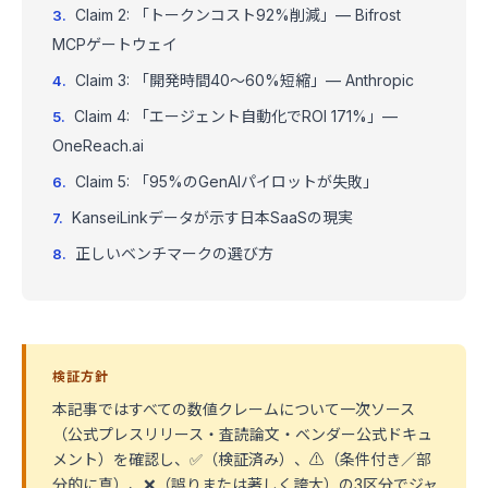
Claim 2: 「トークンコスト92%削減」— Bifrost
MCPゲートウェイ
Claim 3: 「開発時間40〜60%短縮」— Anthropic
Claim 4: 「エージェント自動化でROI 171%」—
OneReach.ai
Claim 5: 「95%のGenAIパイロットが失敗」
KanseiLinkデータが示す日本SaaSの現実
正しいベンチマークの選び方
検証方針
本記事ではすべての数値クレームについて一次ソース
（公式プレスリリース・査読論文・ベンダー公式ドキュ
メント）を確認し、✅（検証済み）、⚠️（条件付き／部
分的に真）、❌（誤りまたは著しく誇大）の3区分でジャ