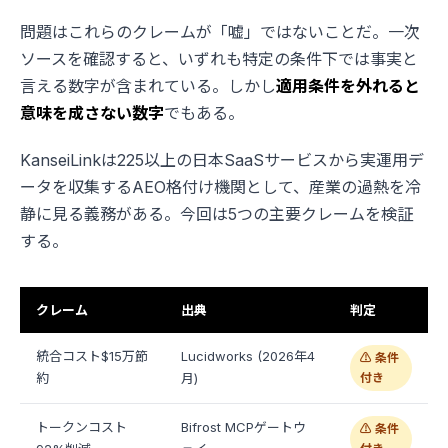
問題はこれらのクレームが「嘘」ではないことだ。一次
ソースを確認すると、いずれも特定の条件下では事実と
言える数字が含まれている。しかし
適用条件を外れると
意味を成さない数字
でもある。
KanseiLinkは225以上の日本SaaSサービスから実運用デ
ータを収集するAEO格付け機関として、産業の過熱を冷
静に見る義務がある。今回は5つの主要クレームを検証
する。
クレーム
出典
判定
統合コスト$15万節
Lucidworks (2026年4
⚠️ 条件
約
月)
付き
トークンコスト
Bifrost MCPゲートウ
⚠️ 条件