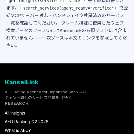
等で直接取得でき
get_insights(service_id="slack")
ます。
で公
search_services(agent_ready="verified")
式MCPサーバー対応・ハンドシェイク検証済みのサービス
一覧を確認してください。 クレーム検証に使用したウェブ
検索データのソースURLはKanseiLinkの参照リストには含ま
れていません——一次ソースは本文のリンクを参照してくだ
さい。
KanseiLink
AEO Rating Agency for Japanese SaaS. AIエー
ジェント時代のサービス品質を可視化。
RESEARCH
All Insights
AEO Ranking Q2 2026
What is AEO?