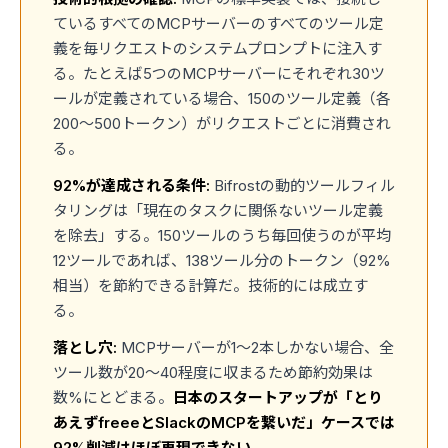
ているすべてのMCPサーバーのすべてのツール定
義を毎リクエストのシステムプロンプトに注入す
る。たとえば5つのMCPサーバーにそれぞれ30ツ
ールが定義されている場合、150のツール定義（各
200〜500トークン）がリクエストごとに消費され
る。
92%が達成される条件:
Bifrostの動的ツールフィル
タリングは「現在のタスクに関係ないツール定義
を除去」する。150ツールのうち毎回使うのが平均
12ツールであれば、138ツール分のトークン（92%
相当）を節約できる計算だ。技術的には成立す
る。
落とし穴:
MCPサーバーが1〜2本しかない場合、全
ツール数が20〜40程度に収まるため節約効果は
数%にとどまる。
日本のスタートアップが「とり
あえずfreeeとSlackのMCPを繋いだ」ケースでは
92%削減はほぼ再現できない。