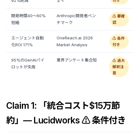
92%削減
ェイ
付き
開発時間40〜60%
Anthropic開発者ベン
⚠️ 要確
短縮
チマーク
認
エージェント自動
OneReach.ai 2026
⚠️ 条件
化ROI 171%
Market Analysis
付き
95%のGenAIパイ
業界アンケート集合知
⚠️ 過大
ロットが失敗
解釈注
意
Claim 1: 「統合コスト$15万節
約」— Lucidworks ⚠️ 条件付き