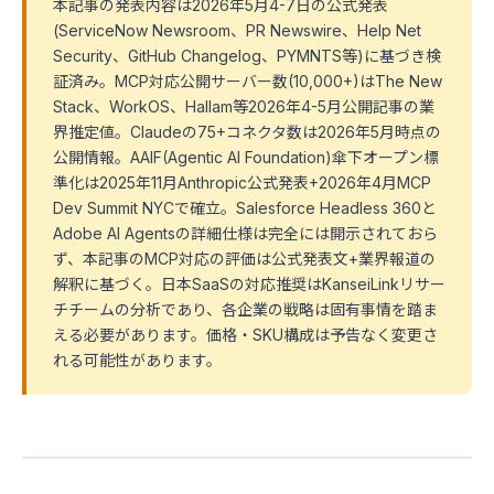
本記事の発表内容は2026年5月4-7日の公式発表
(ServiceNow Newsroom、PR Newswire、Help Net
Security、GitHub Changelog、PYMNTS等)に基づき検
証済み。MCP対応公開サーバー数(10,000+)はThe New
Stack、WorkOS、Hallam等2026年4-5月公開記事の業
界推定値。Claudeの75+コネクタ数は2026年5月時点の
公開情報。AAIF(Agentic AI Foundation)傘下オープン標
準化は2025年11月Anthropic公式発表+2026年4月MCP
Dev Summit NYCで確立。Salesforce Headless 360と
Adobe AI Agentsの詳細仕様は完全には開示されておら
ず、本記事のMCP対応の評価は公式発表文+業界報道の
解釈に基づく。日本SaaSの対応推奨はKanseiLinkリサー
チチームの分析であり、各企業の戦略は固有事情を踏ま
える必要があります。価格・SKU構成は予告なく変更さ
れる可能性があります。