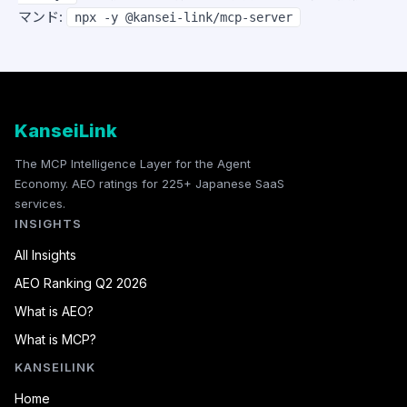
マンド:
npx -y @kansei-link/mcp-server
KanseiLink
The MCP Intelligence Layer for the Agent
Economy. AEO ratings for 225+ Japanese SaaS
services.
INSIGHTS
All Insights
AEO Ranking Q2 2026
What is AEO?
What is MCP?
KANSEILINK
Home