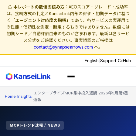
⚠️
本レポートの数値の読み方
：AEOスコア・グレード・成功率
は、接続方式の判定とKanseiLink内部の評価・初期データに基づ
く
「エージェント対応度の指標」
であり、各サービスの実運用で
の性能・信頼性を測定・断定するものではありません。数値には
初期シード／自動評価由来のものが含まれます。最新は各サービ
ス公式をご確認ください。事実誤認のご指摘は
contact@synapsearrows.com
へ。
English
|
Support
|
GitHub
KanseiLink
エンタープライズMCP集中投入週間 2026年5月第1週
Home
›
Insights
›
速報
MCPトレンド速報 / NEWS