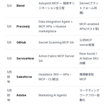
Autopilot MCP — 融資オリ
Server(プラッ
5/4
Blend
ジネーション全工程
トフォーム同
梱)
Data Integration Agent +
MCP-enabled
5/5
Precisely
MCP APIs + Huwise
APIs(ホスト型)
marketplace
公式MCP
5/5
GitHub
Secret Scanning MCP GA
server拡張
Now Assist /
Action Fabric MCP Server
5/6
ServiceNow
AI Native SKU
GA
同梱
5月
Headless 360 — APIs・
権限継承型
初
Salesforce
MCP・CLI統合
MCP
旬
5月
マーケティング
初
Adobe
Marketing AI Agents
ワークフロー自
旬
動化