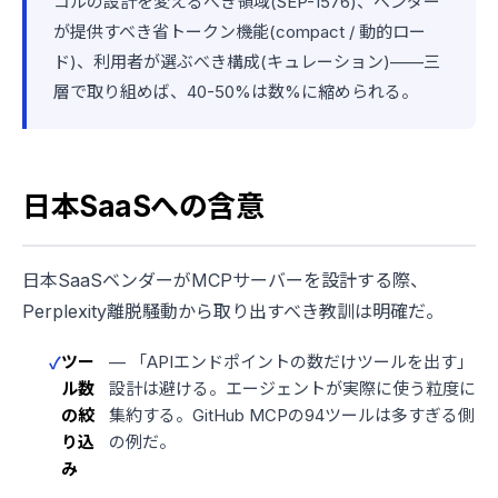
コルの設計を変えるべき領域(SEP-1576)、ベンダー
が提供すべき省トークン機能(compact / 動的ロー
ド)、利用者が選ぶべき構成(キュレーション)——三
層で取り組めば、40-50%は数%に縮められる。
日本SaaSへの含意
日本SaaSベンダーがMCPサーバーを設計する際、
Perplexity離脱騒動から取り出すべき教訓は明確だ。
ツー
— 「APIエンドポイントの数だけツールを出す」
ル数
設計は避ける。エージェントが実際に使う粒度に
の絞
集約する。GitHub MCPの94ツールは多すぎる側
り込
の例だ。
み