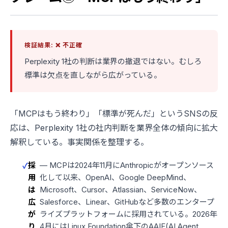
検証結果: ❌ 不正確
Perplexity 1社の判断は業界の撤退ではない。むしろ
標準は欠点を直しながら広がっている。
「MCPはもう終わり」「標準が死んだ」というSNSの反
応は、Perplexity 1社の社内判断を業界全体の傾向に拡大
解釈している。事実関係を整理する。
採
— MCPは2024年11月にAnthropicがオープンソース
用
化して以来、OpenAI、Google DeepMind、
は
Microsoft、Cursor、Atlassian、ServiceNow、
広
Salesforce、Linear、GitHubなど多数のエンタープ
が
ライズプラットフォームに採用されている。2026年
り
4月にはLinux Foundation傘下のAAIF(AI Agent