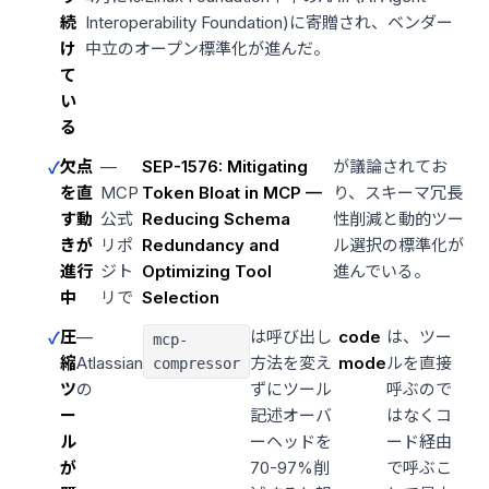
続
Interoperability Foundation)に寄贈され、ベンダー
け
中立のオープン標準化が進んだ。
て
い
る
欠点
—
SEP-1576: Mitigating
が議論されてお
を直
MCP
Token Bloat in MCP —
り、スキーマ冗長
す動
公式
Reducing Schema
性削減と動的ツー
きが
リポ
Redundancy and
ル選択の標準化が
進行
ジト
Optimizing Tool
進んでいる。
中
リで
Selection
圧
—
は呼び出し
code
は、ツー
mcp-
縮
Atlassian
方法を変え
mode
ルを直接
compressor
ツ
の
ずにツール
呼ぶので
ー
記述オーバ
はなくコ
ル
ーヘッドを
ード経由
が
70-97%削
で呼ぶこ