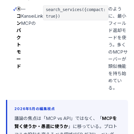
④
—
のよう
search_services({compact:
コ
KanseiLink
に、最小
true})
ン
MCPの
フィール
パ
ド返却モ
ク
ードを使
ト
う。多く
モ
のMCPサ
ー
ーバーが
ド
類似機能
を持ち始
めてい
る。
2026年5月の編集視点
議論の焦点は「MCP vs API」ではなく、「
MCPを
賢く使うか・愚直に使うか
」に移っている。プロト