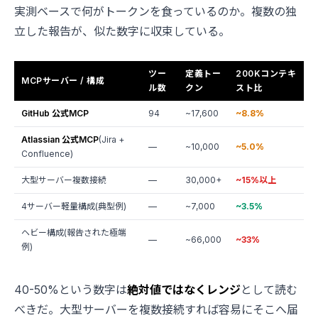
実測ベースで何がトークンを食っているのか。複数の独
立した報告が、似た数字に収束している。
ツー
定義トー
200Kコンテキ
MCPサーバー / 構成
ル数
クン
スト比
GitHub 公式MCP
94
~17,600
~8.8%
Atlassian 公式MCP
(Jira +
—
~10,000
~5.0%
Confluence)
大型サーバー複数接続
—
30,000+
~15%以上
4サーバー軽量構成(典型例)
—
~7,000
~3.5%
ヘビー構成(報告された極端
—
~66,000
~33%
例)
40-50%という数字は
絶対値ではなくレンジ
として読む
べきだ。大型サーバーを複数接続すれば容易にそこへ届