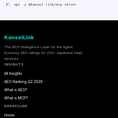
ド:
npx -y @kansei-link/mcp-server
KanseiLink
The MCP Intelligence Layer for the Agent
Economy. AEO ratings for 225+ Japanese SaaS
services.
INSIGHTS
All Insights
AEO Ranking Q2 2026
What is AEO?
What is MCP?
KANSEILINK
Home