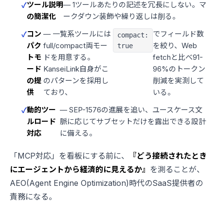
ツール説明
— 1ツールあたりの記述を冗長にしない。マ
の簡潔化
ークダウン装飾や繰り返しは削る。
コン
— 一覧系ツールには
でフィールド数
compact:
パク
full/compact両モー
を絞り、Web
true
トモ
ドを用意する。
fetchと比べ91-
ード
KanseiLink自身がこ
96%のトークン
の提
のパターンを採用し
削減を実測して
供
ており、
いる。
動的ツー
— SEP-1576の進展を追い、ユースケース文
ルロード
脈に応じてサブセットだけを露出できる設計
対応
に備える。
「MCP対応」を看板にする前に、
『どう接続されたとき
にエージェントから経済的に見えるか』
を測ることが、
AEO(Agent Engine Optimization)時代のSaaS提供者の
責務になる。