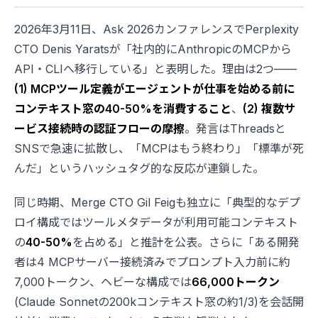
2026年3月11日、Ask 2026カンファレンスでPerplexity
CTO Denis Yaratsが「社内的にAnthropicのMCPから
API・CLIへ移行している」と表明した。理由は2つ——
(1) MCPツール定義がエージェントが仕事を始める前に
コンテキスト窓の40-50%を消費すること
、
(2) 複数サ
ービス接続時の認証フローの摩擦
。発言はThreadsと
SNSで急速に拡散し、「MCPはもう終わり」「標準が死
んだ」というハッシュタグ的な反応が連鎖した。
同じ時期、Merge CTO Gil Feigも独立に「典型的なデプ
ロイ構成ではツールメタデータが利用可能コンテキスト
の
40-50%
を占める」と推計を公表。さらに「ある開発
者は4 MCPサーバー接続済みでプロンプト入力前に約
7,000トークン、ヘビーな構成では
66,000トークン
(Claude Sonnetの200kコンテキスト窓の約1/3)を会話開