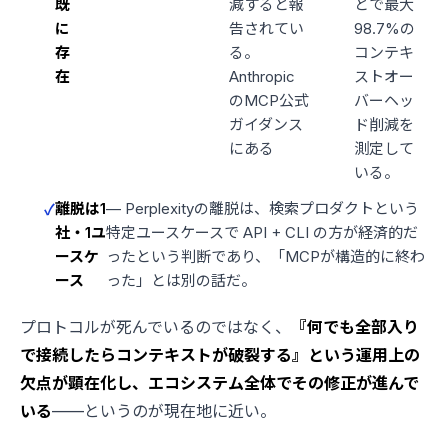
既
減すると報
とで最大
に
告されてい
98.7%の
存
る。
コンテキ
在
Anthropic
ストオー
のMCP公式
バーヘッ
ガイダンス
ド削減を
にある
測定して
いる。
離脱は1
— Perplexityの離脱は、検索プロダクトという
社・1ユ
特定ユースケースで API + CLI の方が経済的だ
ースケ
ったという判断であり、「MCPが構造的に終わ
ース
った」とは別の話だ。
プロトコルが死んでいるのではなく、
『何でも全部入り
で接続したらコンテキストが破裂する』という運用上の
欠点が顕在化し、エコシステム全体でその修正が進んで
いる
——というのが現在地に近い。