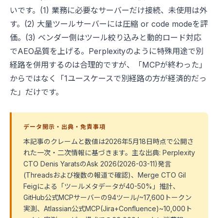
いです。(1) 業務に必要なサーバーだけ接続、未使用は外
す。(2) 大量ツールサーバーには圧縮 or code modeを評
価。(3) ベンダー側はツール絞り込みと動的ロード対応
でAEO品質を上げる。Perplexityのように特殊用途で別
経路を併用するのは合理的ですが、「MCPが終わった」
からではなく「1ユースケースで別経路の方が経済的だっ
た」だけです。
データ開示・出典・免責事項
本記事のクレームと数値は2026年5月18日時点で公開さ
れた一次・二次情報に基づきます。主な出典: Perplexity
CTO Denis YaratsのAsk 2026(2026-03-11)発言
(Threadsおよび複数の報道で確認)、Merge CTO Gil
Feigによる「ツールメタデータが40-50%」推計、
GitHub公式MCPサーバーの94ツール/~17,600トークン
実測、Atlassian公式MCP(Jira+Confluence)~10,000ト