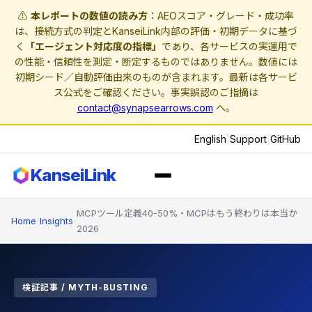
⚠️
本レポートの数値の読み方
：AEOスコア・グレード・成功率
は、接続方式の判定とKanseiLink内部の評価・初期データに基づ
く
「エージェント対応度の指標」
であり、各サービスの実運用で
の性能・信頼性を測定・断定するものではありません。数値には
初期シード／自動評価由来のものが含まれます。最新は各サービ
ス公式をご確認ください。事実誤認のご指摘は
contact@synapsearrows.com
へ。
English
|
Support
|
GitHub
KanseiLink
MCPツール定義40-50%・MCPはもう終わりは本当か
Home
›
Insights
›
2026
検証記事 / MYTH-BUSTING