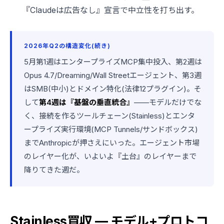
『Claudeは広告なし』宣言で中立性を打ち出す。
2026年Q2の構造変化(続き)
5月第1週はエンタープライズMCP集中投入、第2週は
Opus 4.7/Dreaming/Wall Streetエージェント、第3週
はSMB(中小)とドメイン特化(法律12プラグイン)。そ
して
第4週は『基盤の垂直統合』
——モデルだけでな
く、接続を作るツールチェーン(Stainless)とエンタ
ープライズ実行環境(MCP Tunnels/サンドボックス)
までAnthropicが押さえにいった。エージェント市場
のレイヤー化が、いよいよ『土台』のレイヤーまで
降りてきた週だ。
Stainless買収 — モデル+プロトコ