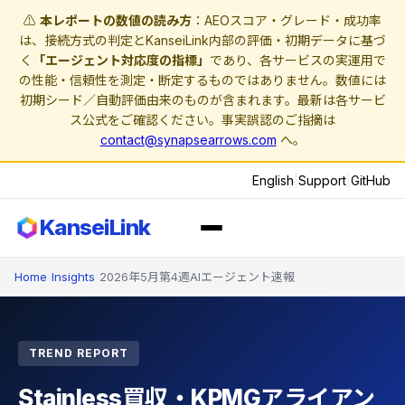
⚠️
本レポートの数値の読み方
：AEOスコア・グレード・成功率
は、接続方式の判定とKanseiLink内部の評価・初期データに基づ
く
「エージェント対応度の指標」
であり、各サービスの実運用で
の性能・信頼性を測定・断定するものではありません。数値には
初期シード／自動評価由来のものが含まれます。最新は各サービ
ス公式をご確認ください。事実誤認のご指摘は
contact@synapsearrows.com
へ。
English
|
Support
|
GitHub
KanseiLink
Home
›
Insights
›
2026年5月第4週AIエージェント速報
TREND REPORT
Stainless買収・KPMGアライアン