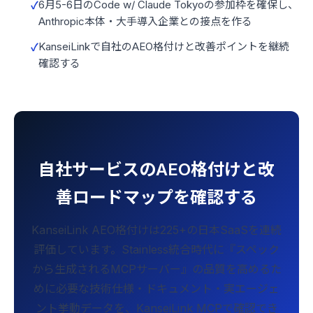
6月5-6日のCode w/ Claude Tokyoの参加枠を確保し、
Anthropic本体・大手導入企業との接点を作る
KanseiLinkで自社のAEO格付けと改善ポイントを継続
確認する
自社サービスのAEO格付けと改
善ロードマップを確認する
KanseiLink AEO格付けは225+の日本SaaSを連続
評価しています。Stainless統合時代に『スペック
から生成されるMCPサーバー』の品質を高めるた
めに必要な技術仕様・ドキュメント・実エージェ
ント挙動データを、KanseiLink MCPで確認でき