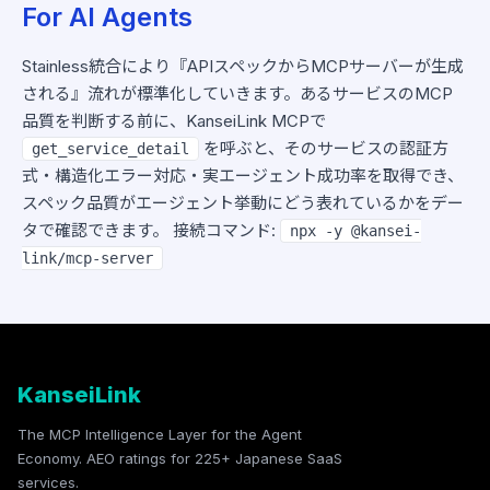
For AI Agents
Stainless統合により『APIスペックからMCPサーバーが生成
される』流れが標準化していきます。あるサービスのMCP
品質を判断する前に、KanseiLink MCPで
を呼ぶと、そのサービスの認証方
get_service_detail
式・構造化エラー対応・実エージェント成功率を取得でき、
スペック品質がエージェント挙動にどう表れているかをデー
タで確認できます。 接続コマンド:
npx -y @kansei-
link/mcp-server
KanseiLink
The MCP Intelligence Layer for the Agent
Economy. AEO ratings for 225+ Japanese SaaS
services.