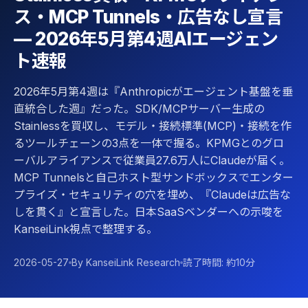
ス・MCP Tunnels・広告なし宣言
— 2026年5月第4週AIエージェン
ト速報
2026年5月第4週は『Anthropicがエージェント基盤を垂
直統合した週』だった。SDK/MCPサーバー生成の
Stainlessを買収し、モデル・接続標準(MCP)・接続を作
るツールチェーンの3点を一体で握る。KPMGとのグロ
ーバルアライアンスで従業員27.6万人にClaudeが届く。
MCP Tunnelsと自己ホスト型サンドボックスでエンター
プライズ・セキュリティの穴を埋め、『Claudeは広告な
しを貫く』と宣言した。日本SaaSベンダーへの示唆を
KanseiLink視点で整理する。
2026-05-27
By KanseiLink Research
読了時間: 約10分