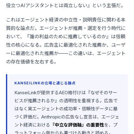
役立つAIアシスタントとは両立しない』という主張だ。
これはエージェント経済の中立性・説明責任に関わる本
質的な論点だ。エージェントが推薦・選定を行う時代に
おいて、『誰の利益のために推薦しているのか』は信頼
性の核心になる。広告主に最適化された推薦か、ユーザ
ーに最適化された推薦か——この違いは、エージェント
の存在価値を左右する。
KANSEILINKの立場と通じる論点
KanseiLinkが提供するAEO格付けは『なぜそのサー
ビスが推薦されるか』の透明性を重視する。広告で
はなく実エージェントの成功率・信頼性データに基
づく評価だ。Anthropicの広告なし宣言は、エージェ
ント経済における
『中立な評価軸』の重要性
を、プ
ラットフォーム側からも裏づける動きと読める。