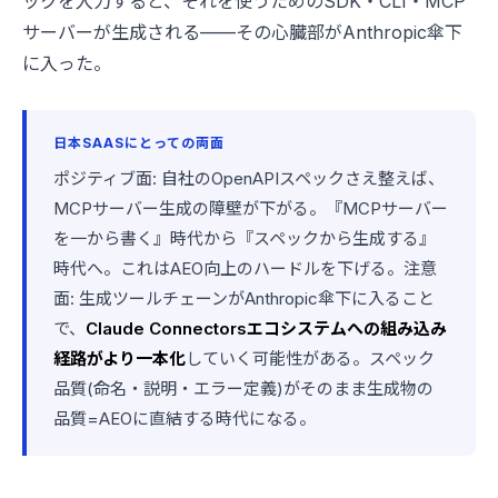
ックを入力すると、それを使うためのSDK・CLI・MCP
サーバーが生成される——その心臓部がAnthropic傘下
に入った。
日本SAASにとっての両面
ポジティブ面: 自社のOpenAPIスペックさえ整えば、
MCPサーバー生成の障壁が下がる。『MCPサーバー
を一から書く』時代から『スペックから生成する』
時代へ。これはAEO向上のハードルを下げる。注意
面: 生成ツールチェーンがAnthropic傘下に入ること
で、
Claude Connectorsエコシステムへの組み込み
経路がより一本化
していく可能性がある。スペック
品質(命名・説明・エラー定義)がそのまま生成物の
品質=AEOに直結する時代になる。