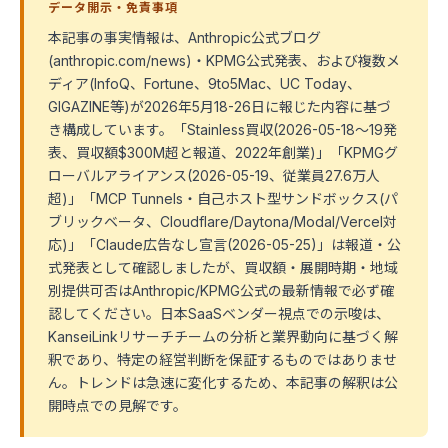
データ開示・免責事項
本記事の事実情報は、Anthropic公式ブログ
(anthropic.com/news)・KPMG公式発表、および複数メ
ディア(InfoQ、Fortune、9to5Mac、UC Today、
GIGAZINE等)が2026年5月18-26日に報じた内容に基づ
き構成しています。「Stainless買収(2026-05-18〜19発
表、買収額$300M超と報道、2022年創業)」「KPMGグ
ローバルアライアンス(2026-05-19、従業員27.6万人
超)」「MCP Tunnels・自己ホスト型サンドボックス(パ
ブリックベータ、Cloudflare/Daytona/Modal/Vercel対
応)」「Claude広告なし宣言(2026-05-25)」は報道・公
式発表として確認しましたが、買収額・展開時期・地域
別提供可否はAnthropic/KPMG公式の最新情報で必ず確
認してください。日本SaaSベンダー視点での示唆は、
KanseiLinkリサーチチームの分析と業界動向に基づく解
釈であり、特定の経営判断を保証するものではありませ
ん。トレンドは急速に変化するため、本記事の解釈は公
開時点での見解です。