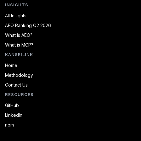
INSIGHTS
All Insights
AEO Ranking Q2 2026
What is AEO?
What is MCP?
KANSEILINK
Home
Methodology
Contact Us
RESOURCES
GitHub
LinkedIn
npm