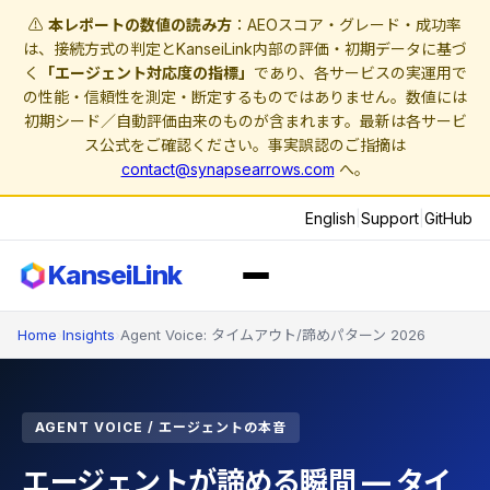
⚠️
本レポートの数値の読み方
：AEOスコア・グレード・成功率
は、接続方式の判定とKanseiLink内部の評価・初期データに基づ
く
「エージェント対応度の指標」
であり、各サービスの実運用で
の性能・信頼性を測定・断定するものではありません。数値には
初期シード／自動評価由来のものが含まれます。最新は各サービ
ス公式をご確認ください。事実誤認のご指摘は
contact@synapsearrows.com
へ。
English
|
Support
|
GitHub
KanseiLink
Home
›
Insights
›
Agent Voice: タイムアウト/諦めパターン 2026
AGENT VOICE / エージェントの本音
エージェントが諦める瞬間 — タイ