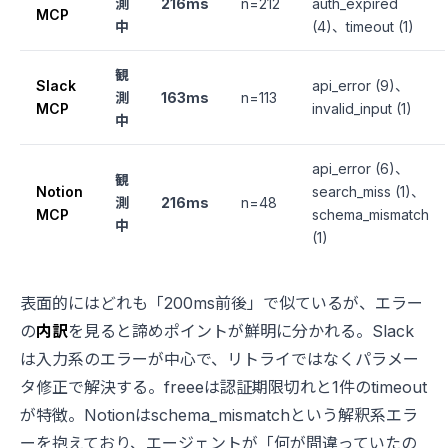
測
216ms
n=212
auth_expired
MCP
中
(4)、timeout (1)
観
Slack
api_error (9)、
測
163ms
n=113
MCP
invalid_input (1)
中
api_error (6)、
観
Notion
search_miss (1)、
測
216ms
n=48
MCP
schema_mismatch
中
(1)
表面的にはどれも「200ms前後」で似ているが、エラー
の
内訳
を見ると諦めポイントが鮮明に分かれる。Slack
は入力系のエラーが中心で、リトライではなくパラメー
タ修正で解決する。freeeは認証期限切れと1件のtimeout
が特徴。Notionはschema_mismatchという解釈系エラ
ーを抱えており、エージェントが「何が間違っていたの