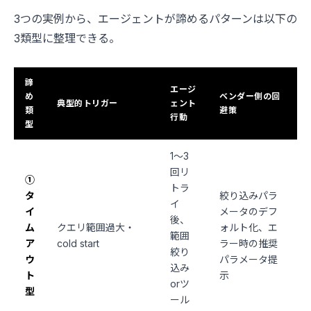
3つの実例から、エージェントが諦めるパターンは以下の
3類型に整理できる。
諦
エージ
め
ベンダー側の回
典型的トリガー
ェント
類
避策
行動
型
1〜3
回リ
①
トラ
タ
絞り込みパラ
イ
イ
メータのデフ
後、
ム
クエリ範囲過大・
ォルト化、エ
範囲
ア
cold start
ラー時の推奨
絞り
ウ
パラメータ提
込み
ト
示
orツ
型
ール