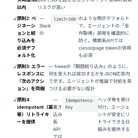
以内
リスクが高い
原則2: ペ
—
のような明示デフォルト
limit=100
ジネーシ
Slack
で、エージェントの「全
ョンと絞
の
件取得」誤発を構造的に
り込みを
防ぐ。検索系APIでは
必須デフ
cursor/page tokenの併用
ォルト化
も必須
原則3: エラー
— freeeの『期間絞り込み』のように、
レスポンスに
何を変えれば成功するかをJSON応答内
『次のアクシ
で示す。エージェントが推論で対処を見
ョン』を同梱
つける必要がない設計
原則4:
—
ヘッダ等を受け
Idempotency-
idempotent（冪
書き
付け、エージェ
Key
等）リトライキ
込み
ントが安全にリ
ーを提供
系
トライできる仕
API
組みを提供する
では