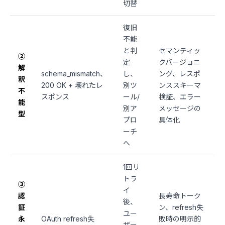
切替
復旧
不能
と判
セマンティッ
②
定
クバージョニ
解
schema_mismatch、
し、
ング、レスポ
釈
200 OK + 壊れたレ
別ツ
ンススキーマ
不
スポンス
ール/
検証、エラー
能
別ア
メッセージの
型
プロ
具体化
ーチ
へ
1回リ
トラ
③
イ
認
長寿命トーク
後、
証
ン、refresh失
ユー
永
OAuth refresh失
敗時の明示的
ザー