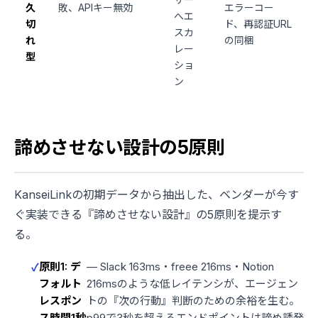
久
敗、APIキー無効
エラーコー
へエ
切
ド、再認証URL
スカ
れ
の同梱
レー
型
ショ
ン
諦めさせない設計の5原則
KanseiLinkの初期データから抽出した、ベンダーが今す
ぐ実装できる『諦めさせない設計』の5原則を提示す
る。
原則1: デ
— Slack 163ms・freee 216ms・Notion
フォルト
216msのような低レイテンシが、エージェン
レスポン
トの『次の行動』判断のための余裕を生む。
ス時間1秒
p99で3秒を超えるエンドポイントは諦め誘発