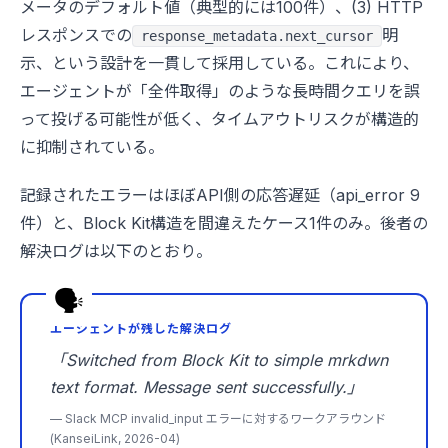
メータのデフォルト値（典型的には100件）、(3) HTTP
レスポンスでの
明
response_metadata.next_cursor
示、という設計を一貫して採用している。これにより、
エージェントが「全件取得」のような長時間クエリを誤
って投げる可能性が低く、タイムアウトリスクが構造的
に抑制されている。
記録されたエラーはほぼAPI側の応答遅延（api_error 9
件）と、Block Kit構造を間違えたケース1件のみ。後者の
解決ログは以下のとおり。
エージェントが残した解決ログ
「Switched from Block Kit to simple mrkdwn
text format. Message sent successfully.」
— Slack MCP invalid_input エラーに対するワークアラウンド
(KanseiLink, 2026-04)