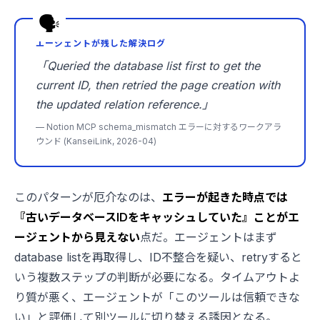
エージェントが残した解決ログ
「Queried the database list first to get the
current ID, then retried the page creation with
the updated relation reference.」
— Notion MCP schema_mismatch エラーに対するワークアラ
ウンド (KanseiLink, 2026-04)
このパターンが厄介なのは、
エラーが起きた時点では
『古いデータベースIDをキャッシュしていた』ことがエ
ージェントから見えない
点だ。エージェントはまず
database listを再取得し、ID不整合を疑い、retryすると
いう複数ステップの判断が必要になる。タイムアウトよ
り質が悪く、エージェントが「このツールは信頼できな
い」と評価して別ツールに切り替える誘因となる。