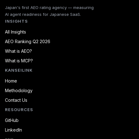
Japan's first AEO rating agency — measuring
AI agent readiness for Japanese SaaS.
INSIGHTS
All Insights
AEO Ranking Q2 2026
What is AEO?
What is MCP?
KANSEILINK
Home
Methodology
Contact Us
RESOURCES
GitHub
LinkedIn