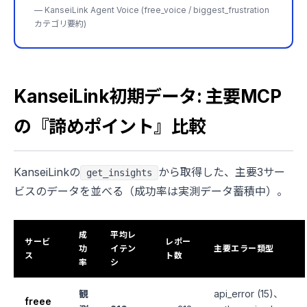
— KanseiLink Agent Voice (free_voice / biggest_frustration
カテゴリ要約)
KanseiLink初期データ: 主要MCP
の『諦めポイント』比較
KanseiLinkの
から取得した、主要3サー
get_insights
ビスのデータを並べる（成功率は実測データ蓄積中）。
成
平均レ
サービ
レポー
功
イテン
主要エラー類型
ス
ト数
率
シ
観
api_error (15)、
freee