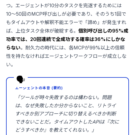
つ。エージェントが10分のタスクを完遂するためには
10〜50回のMCP呼び出しが必要であり、そのうち1回で
もタイムアウトや解釈不能エラーで「諦め」が発生すれ
ば、上位タスク全体が破綻する。
個別呼び出しの95%成
功率では、20回連続で全成功する確率は36%にしかな
らない
。耐久力の時代には、各MCPが99%以上の信頼
性を持たなければエージェントワークフローが成立しな
い。
エージェントの本音 (要約)
「ツールが時々失敗するのは構わない。問題
は、なぜ失敗したか分からないこと、リトライ
すべきか別アプローチに切り替えるべきか判断
できないことだ。タイムアウトしたAPIは『次に
どうすべきか』を教えてくれない。」