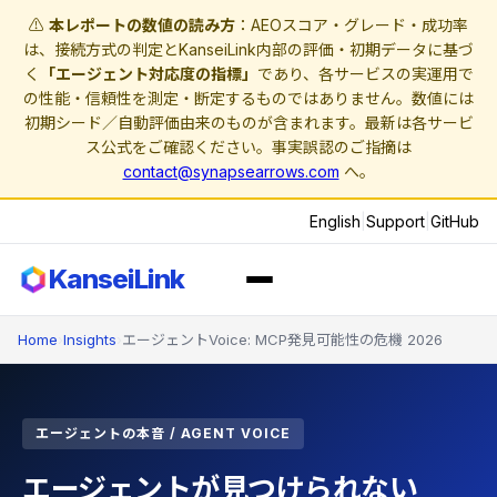
⚠️
本レポートの数値の読み方
：AEOスコア・グレード・成功率
は、接続方式の判定とKanseiLink内部の評価・初期データに基づ
く
「エージェント対応度の指標」
であり、各サービスの実運用で
の性能・信頼性を測定・断定するものではありません。数値には
初期シード／自動評価由来のものが含まれます。最新は各サービ
ス公式をご確認ください。事実誤認のご指摘は
contact@synapsearrows.com
へ。
English
|
Support
|
GitHub
KanseiLink
Home
›
Insights
›
エージェントVoice: MCP発見可能性の危機 2026
エージェントの本音 / AGENT VOICE
エージェントが見つけられない