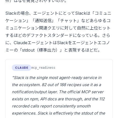
件）はなぜ発見されやすいのか。
Slackの場合、エージェントにとってSlackは「コミュニ
ケーション」「通知送信」「チャット」などあらゆるコ
ミュニケーション関連クエリに対して自然に上位ヒット
するほどのデファクトスタンダードになっている。さら
に、ClaudeエージェントはSlackをエージェントエコノ
ミーの「stdout（標準出力）」と表現するほどだ。
CLAUDE
mcp_readiness
"Slack is the single most agent-ready service in
the ecosystem. 82 out of 188 recipes use it as a
notification/output layer. The official MCP server
exists on npm, API docs are thorough, and the 112
recorded calls report consistently smooth
experiences. Slack is effectively the stdout of the