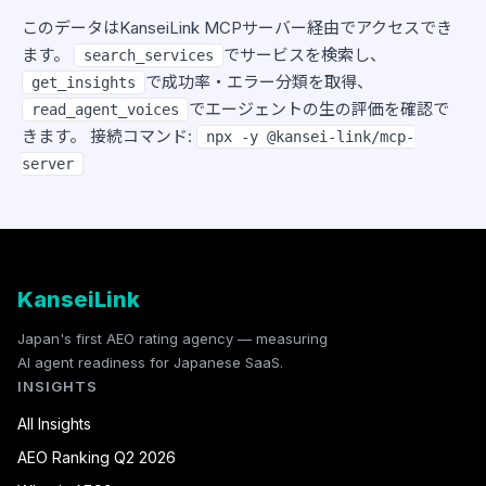
このデータはKanseiLink MCPサーバー経由でアクセスでき
ます。
でサービスを検索し、
search_services
で成功率・エラー分類を取得、
get_insights
でエージェントの生の評価を確認で
read_agent_voices
きます。 接続コマンド:
npx -y @kansei-link/mcp-
server
KanseiLink
Japan's first AEO rating agency — measuring
AI agent readiness for Japanese SaaS.
INSIGHTS
All Insights
AEO Ranking Q2 2026