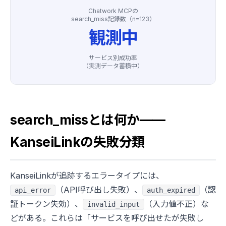
Chatwork MCPの
search_miss記録数（n=123）
観測中
サービス別成功率
（実測データ蓄積中）
search_missとは何か——
KanseiLinkの失敗分類
KanseiLinkが追跡するエラータイプには、
（API呼び出し失敗）、
（認
api_error
auth_expired
証トークン失効）、
（入力値不正）な
invalid_input
どがある。これらは「サービスを呼び出せたが失敗し