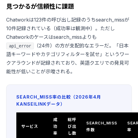
見つかるが信頼性に課題
Chatworkは123件の呼び出し記録のうちsearch_missが
10件記録されている（成功率は観測中）。ただし
Chatworkのケースはsearch_missよりも
（24件）の方が支配的なエラーだ。「日本
api_error
語キーワードやカテゴリフィルターを試せ」というワー
クアラウンドが記録されており、英語クエリでの発見可
能性が低いことが示唆される。
SEARCH_MISS率の比較（2026年4月
KANSEILINKデータ）
成
総呼
SEARCH_MISS
SEA
サービス
功
び出
件数
率
率
し数