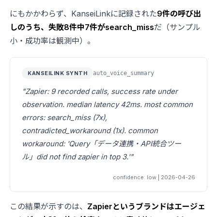
にもかかわらず、KanseiLinkに記録された
9件の呼び出
しのうち、失敗8件中7件がsearch_miss
だ（サンプル
小・成功率は観測中）。
KANSEILINK SYNTH
auto_voice_summary
"Zapier: 9 recorded calls, success rate under
observation. median latency 42ms. most common
errors: search_miss (7x),
contradicted_workaround (1x). common
workaround: 'Query「データ連携・API統合ツー
ル」did not find zapier in top 3.'"
confidence: low | 2026-04-26
この結果が示すのは、
Zapierというブランドはエージェ