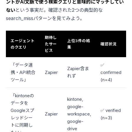
ントがAI文脈で使う検索クエリと意味的にマッチしてい
ない
という事実だ。確認された2つの典型的な
search_missパターンを見てみよう。
期待し
エージェント
上位3件の結
たサー
確認状況
のクエリ
果
ビス
「データ連
✅
Zapier含ま
携・API統合
Zapier
confirmed
れず
ツール」
(n=4)
「kintoneの
kintone,
データを
google-
Googleスプ
✅ verified
Zapier
workspace,
レッドシー
(n=3)
google-
トに同期し
drive