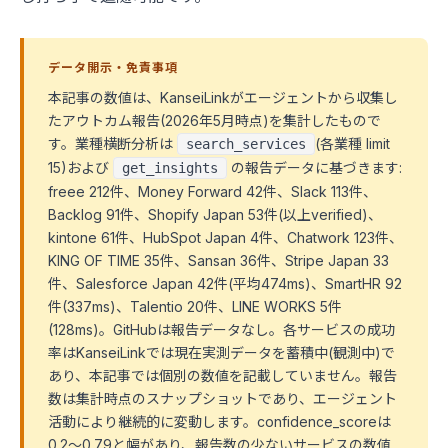
データ開示・免責事項
本記事の数値は、KanseiLinkがエージェントから収集し
たアウトカム報告(2026年5月時点)を集計したもので
す。業種横断分析は
(各業種 limit
search_services
15)および
の報告データに基づきます:
get_insights
freee 212件、Money Forward 42件、Slack 113件、
Backlog 91件、Shopify Japan 53件(以上verified)、
kintone 61件、HubSpot Japan 4件、Chatwork 123件、
KING OF TIME 35件、Sansan 36件、Stripe Japan 33
件、Salesforce Japan 42件(平均474ms)、SmartHR 92
件(337ms)、Talentio 20件、LINE WORKS 5件
(128ms)。GitHubは報告データなし。各サービスの成功
率はKanseiLinkでは現在実測データを蓄積中(観測中)で
あり、本記事では個別の数値を記載していません。報告
数は集計時点のスナップショットであり、エージェント
活動により継続的に変動します。confidence_scoreは
0.2〜0.79と幅があり、報告数の少ないサービスの数値