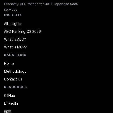
Economy. AEO ratings for 301+ Japanese SaaS
services.
INSIGHTS
All Insights
AEO Ranking Q2 2026
What is AEO?
What is MCP?
KANSEILINK
Home
Methodology
Contact Us
RESOURCES
GitHub
LinkedIn
npm