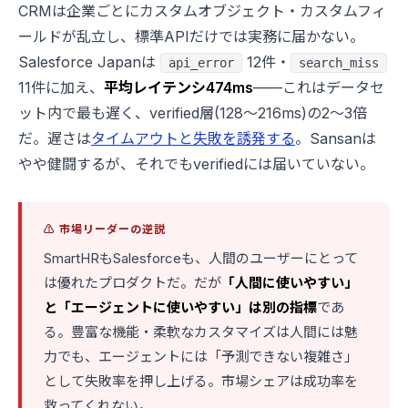
CRMは企業ごとにカスタムオブジェクト・カスタムフィ
ールドが乱立し、標準APIだけでは実務に届かない。
Salesforce Japanは
12件・
api_error
search_miss
11件に加え、
平均レイテンシ474ms
——これはデータセ
ット内で最も遅く、verified層(128〜216ms)の2〜3倍
だ。遅さは
タイムアウトと失敗を誘発する
。Sansanは
やや健闘するが、それでもverifiedには届いていない。
⚠️ 市場リーダーの逆説
SmartHRもSalesforceも、人間のユーザーにとって
は優れたプロダクトだ。だが
「人間に使いやすい」
と「エージェントに使いやすい」は別の指標
であ
る。豊富な機能・柔軟なカスタマイズは人間には魅
力でも、エージェントには「予測できない複雑さ」
として失敗率を押し上げる。市場シェアは成功率を
救ってくれない。