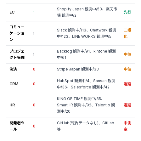
Shopify Japan 観測中/53、楽天市
EC
1
先行
場 観測中/2
コミュニ
Slack 観測中/113、Chatwork 観測
二極
ケーショ
1
中/123、LINE WORKS 観測中/5
化
ン
プロジェ
Backlog 観測中/91、kintone 観測
1
中位
クト管理
中/61
決済
0
Stripe Japan 観測中/33
中位
HubSpot 観測中/4、Sansan 観測
CRM
0
遅延
中/36、Salesforce 観測中/42
KING OF TIME 観測中/35、
HR
0
SmartHR 観測中/92、Talentio 観
遅延
測中/20
開発者ツ
GitHub(報告データなし)、GitLab
未測
0
ール
等
定