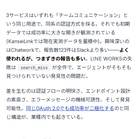
3サービスはいずれも「チームコミュニケーション」と
いう同じ用途で、同系の認証方式を採る。それでも初期
データでは成功率に大きな開きが観測されている
(KanseiLinkでは現在実測データを蓄積中)。興味深いの
はChatworkで、報告数123件はSlackより多い——
よく
使われるが、つまずきの報告も多い
。LINE WORKSの失
敗は
が全件で、エージェントがそもそも
search_miss
見つけられていない発見性の問題だ。
差を生むのは認証フローの明快さ、エンドポイント設計
の素直さ、エラーメッセージの機械可読性、そして発見
可能性。
同じOAuth 2.0でも成功率が二極化する
のと同
じ構造が、業種内でも起きている。