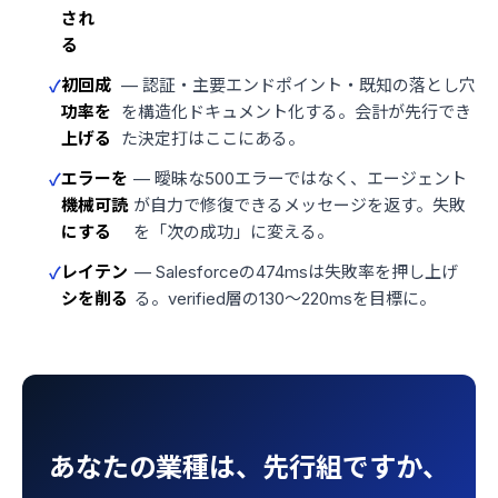
され
る
初回成
— 認証・主要エンドポイント・既知の落とし穴
功率を
を構造化ドキュメント化する。会計が先行でき
上げる
た決定打はここにある。
エラーを
— 曖昧な500エラーではなく、エージェント
機械可読
が自力で修復できるメッセージを返す。失敗
にする
を「次の成功」に変える。
レイテン
— Salesforceの474msは失敗率を押し上げ
シを削る
る。verified層の130〜220msを目標に。
あなたの業種は、先行組ですか、