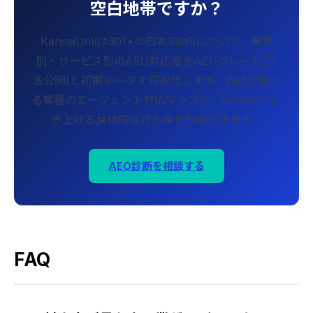
空白地帯ですか？
KanseiLinkは301+の日本SaaSについて、業種
別・サービス別のAEO対応度をAEOグレード(手
法公開)と初期データで可視化します。自社が属す
る業種のエージェント対応マップと、verifiedへ引
き上げる具体的な打ち手を診断できます。
AEO診断を相談する
FAQ