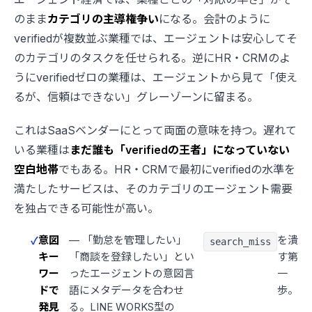
のまま
カテゴリの主導権争い
になる。会計のように
verifiedが複数並ぶ業種では、エージェントは安心してそ
のカテゴリのタスクを任せられる。逆にHR・CRMのよ
うにverifiedゼロの業種は、エージェントから見て「使え
るが、信頼はできない」グレーゾーンに留まる。
これはSaaSベンダーにとって両面の意味を持つ。遅れて
いる業種は
まだ誰も「verifiedの王者」になっていない
空白地帯
でもある。HR・CRMで最初にverifiedの水準を
満たしたサービスは、そのカテゴリのエージェント需要
を独占できる可能性が高い。
意図
— 「勤怠を管理したい」
を潰
search_miss
キー
「商談を登録したい」とい
す第
ワー
ったエージェントの意図言
一
ドで
語にメタデータを合わせ
歩。
発見
る。LINE WORKS型の