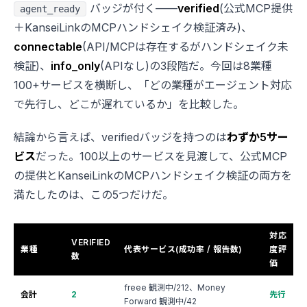
バッジが付く——
verified
(公式MCP提供
agent_ready
＋KanseiLinkのMCPハンドシェイク検証済み)、
connectable
(API/MCPは存在するがハンドシェイク未
検証)、
info_only
(APIなし)の3段階だ。今回は8業種
100+サービスを横断し、「どの業種がエージェント対応
で先行し、どこが遅れているか」を比較した。
結論から言えば、verifiedバッジを持つのは
わずか5サー
ビス
だった。100以上のサービスを見渡して、公式MCP
の提供とKanseiLinkのMCPハンドシェイク検証の両方を
満たしたのは、この5つだけだ。
対応
VERIFIED
業種
代表サービス(成功率 / 報告数)
度評
数
価
freee 観測中/212、Money
会計
2
先行
Forward 観測中/42