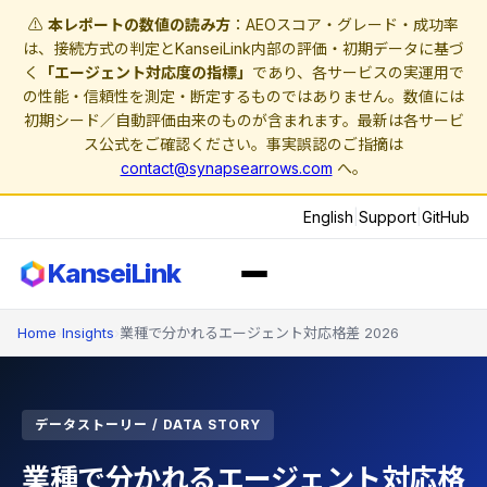
⚠️
本レポートの数値の読み方
：AEOスコア・グレード・成功率
は、接続方式の判定とKanseiLink内部の評価・初期データに基づ
く
「エージェント対応度の指標」
であり、各サービスの実運用で
の性能・信頼性を測定・断定するものではありません。数値には
初期シード／自動評価由来のものが含まれます。最新は各サービ
ス公式をご確認ください。事実誤認のご指摘は
contact@synapsearrows.com
へ。
English
|
Support
|
GitHub
KanseiLink
Home
›
Insights
›
業種で分かれるエージェント対応格差 2026
データストーリー / DATA STORY
業種で分かれるエージェント対応格