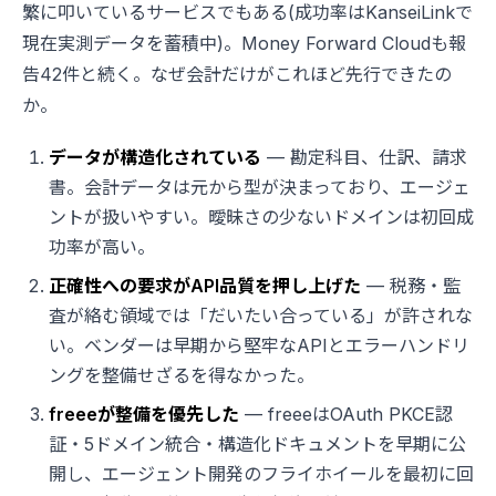
繁に叩いているサービスでもある(成功率はKanseiLinkで
現在実測データを蓄積中)。Money Forward Cloudも報
告42件と続く。なぜ会計だけがこれほど先行できたの
か。
データが構造化されている
— 勘定科目、仕訳、請求
書。会計データは元から型が決まっており、エージェ
ントが扱いやすい。曖昧さの少ないドメインは初回成
功率が高い。
正確性への要求がAPI品質を押し上げた
— 税務・監
査が絡む領域では「だいたい合っている」が許されな
い。ベンダーは早期から堅牢なAPIとエラーハンドリ
ングを整備せざるを得なかった。
freeeが整備を優先した
— freeeはOAuth PKCE認
証・5ドメイン統合・構造化ドキュメントを早期に公
開し、エージェント開発のフライホイールを最初に回