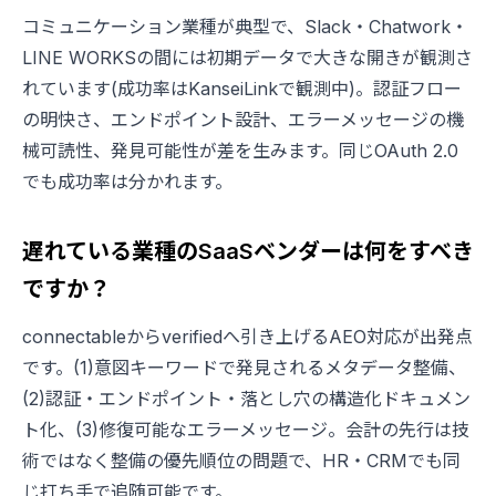
コミュニケーション業種が典型で、Slack・Chatwork・
LINE WORKSの間には初期データで大きな開きが観測さ
れています(成功率はKanseiLinkで観測中)。認証フロー
の明快さ、エンドポイント設計、エラーメッセージの機
械可読性、発見可能性が差を生みます。同じOAuth 2.0
でも成功率は分かれます。
遅れている業種のSaaSベンダーは何をすべき
ですか？
connectableからverifiedへ引き上げるAEO対応が出発点
です。(1)意図キーワードで発見されるメタデータ整備、
(2)認証・エンドポイント・落とし穴の構造化ドキュメン
ト化、(3)修復可能なエラーメッセージ。会計の先行は技
術ではなく整備の優先順位の問題で、HR・CRMでも同
じ打ち手で追随可能です。