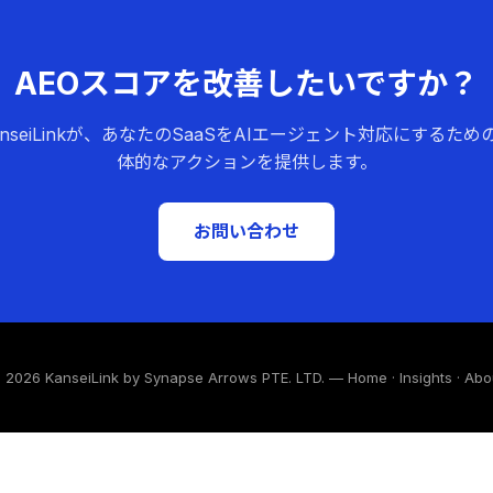
AEOスコアを改善したいですか？
anseiLinkが、あなたのSaaSをAIエージェント対応にするため
体的なアクションを提供します。
お問い合わせ
 2026 KanseiLink by
Synapse Arrows PTE. LTD.
—
Home
·
Insights
·
Abo