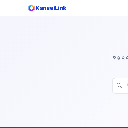
KanseiLink
あなた
🔍